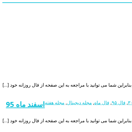
,
فال ۹۵
,
فال ماه
,
مجله دیجیتال
,
مجله هفته
اسفند ماه 95