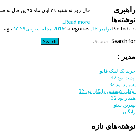
راهبری
فال روزانه شنبه ۲۹ ابان ماه ۹۵این فال به صورت منظم و روزانه و بر اساس ماه تولد اشخاص بروزرسانی می شود بنابراین شما می توانید با مراجعه به این صفحه از فال روزانه خود […]
نوشته‌ها
Read more...
Posted on
نوامبر 18, 2016
Categories
مجله اینترنتی
۹۵ ۲۹
Tags
,
Search for:
Search
مدیر :
خرید بک لینک فالو
آپدیت نود 32
پسورد نود 32
اوکلی لایسنس رایگان نود 32
همیار نود 32
بهترین سئو
رایگان
نوشته‌های تازه