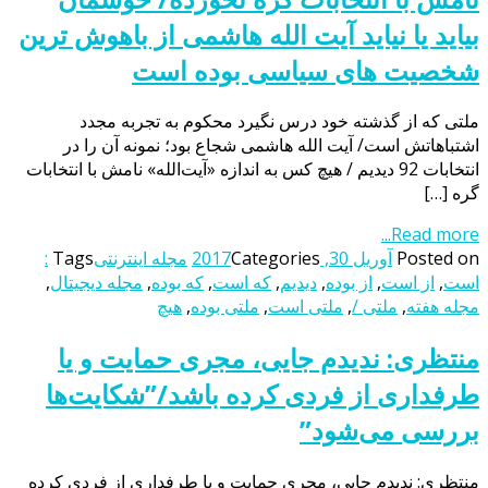
بیاید یا نیاید آیت الله هاشمی از باهوش ترین
شخصیت های سیاسی بوده است
ملتی که از گذشته خود درس نگیرد محکوم به تجربه مجدد
اشتباهاتش است/ آیت الله هاشمی شجاع بود؛ نمونه آن را در
انتخابات 92 دیدیم / هیچ کس به اندازه «آیت‌الله» نامش با انتخابات
گره […]
Read more...
Posted on
آوریل 30, 2017
Categories
مجله اینترنتی
Tags
:
است
,
از است
,
از بوده
,
دیدیم
,
که است
,
که بوده
,
مجله دیجیتال
,
مجله هفته
,
ملتی /
,
ملتی است
,
ملتی بوده
,
هیچ
منتظری: ندیدم جایی، مجری حمایت و یا
طرفداری از فردی کرده باشد/”شکایت‌ها
بررسی می‌شود”
منتظری: ندیدم جایی، مجری حمایت و یا طرفداری از فردی کرده