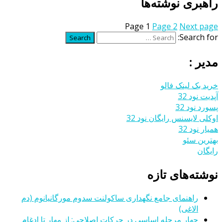
راهبری نوشته‌ها
Page
1
Page
2
Next page
Search for:
Search
مدیر :
خرید بک لینک فالو
آپدیت نود 32
پسورد نود 32
اوکلی لایسنس رایگان نود 32
همیار نود 32
بهترین سئو
رایگان
نوشته‌های تازه
راهنمای جامع نگهداری ساکولنت سدوم مورگانیانوم (دم
الاغی)
چهار مرحله اساسی در حرکات اصلاحی: از مهار تا ادغام