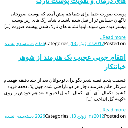
های درمان و تقویت پوست نازک
پوست صورت حتما برای شما هم پیش آمده که پوست صورتتان
ناگهان حساس تر از قبل شده باشد. یا شاید رگ های زیر پوست
بیشتر دیده می شوند. اینها نشانه های نازک شدن پوست صورت […]
Read more...
Posted on
ins2012
ژوئن 13, 2026
Categories
دسته‌بندی نشده
انتقام جویی عجیب یک هنرمند از شوهر
خیانتکار
قسمت پنجم قصه شعر بگو برای نوجوانان بعد از چند دقیقه فهمیدم
سرکار خانم هنرمند دچار هر دو ناراحتی شده چون یک دفعه فریاد
کشید: «کمال…آی…آی…کمال…کمال احمق!» بعد هم خودش را روی
«کپه» گل انداخت […]
Read more...
Posted on
ins2012
ژوئن 13, 2026
Categories
دسته‌بندی نشده