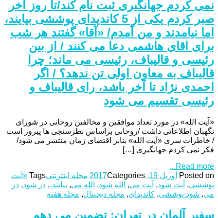
نمی کردم جهانگیری ثبت نام کند/تا روز اخر
صبر کردم یکی از 5 کاندیدای پوششی بیایند،
اما نیامدند و من آمدم/ «آقا» گفتند هر شب
برای اقای هاشمی دعا می کنند / از بین
رئیسی و قالیباف، رئیسی می ماند؛ چرا
قالیباف به معاون اولی تن ندهد؟ / اگر
احمدی نژاد تا آخر باشد، رای قالیباف و
رئیسی تقسیم می شود
«آیت الله» در مورد تعداد موافقین و مخالفین روحانی در شورای
نگهبان اطلاعاتی داشت /روحانی براساس نظرسنجی ها پیروز است
/ خاطرات سری «آیت الله» بنابر اقتضای زمان منتشر می شود/
فکر نمی کردم جهانگیری […]
Read more...
Posted on
آوریل 19, 2017
Categories
مجله اینترنتی
Tags
«آیت
پوششی
,
آیت شود
,
آیت می
,
الله شود
,
الله می
,
بیایند،
,
در شود
,
در
می
,
شود پوششی
,
کاندیدای
,
مجله دیجیتال
,
مجله هفته
سفیر آلمان در تهران: تضمین می دهم