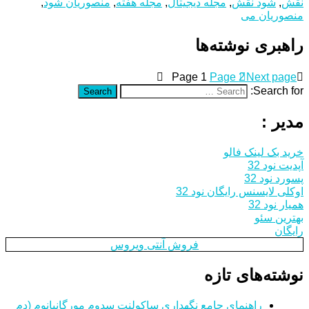
نقش
,
شود نقش
,
مجله دیجیتال
,
مجله هفته
,
منصوریان شود
,
منصوریان می
راهبری نوشته‌ها
Page
1
Page
2
Next page
Search for:
Search
مدیر :
خرید بک لینک فالو
آپدیت نود 32
پسورد نود 32
اوکلی لایسنس رایگان نود 32
همیار نود 32
بهترین سئو
رایگان
فروش آنتی ویروس
نوشته‌های تازه
راهنمای جامع نگهداری ساکولنت سدوم مورگانیانوم (دم