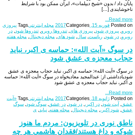
پایان داد / بدون «شیخ دیپلمات»، ایران ممکن بود با شرایط
ناخوشایندی […]
Read more...
Posted on
فوریه 15, 2017
Categories
مجله اینترنتی
Tags
پیروزی
روبرو
,
پیروزی شود
,
پیروزی های
,
تندروها روبرو
,
تندروها شود
,
در
روبرو
,
در شود
,
ریاست
,
سال
,
شود های
,
مجله دیجیتال
,
مجله هفته
در سوگ «آیت الله»: حماسه ی اکبر، نباید
حجاب معجزه ی عشق شود
در سوگ «آیت الله»: حماسه ی اکبر، نباید حجاب معجزه ی عشق
شودیادداشتی از: عبدالمجید معادیخواه در سوگ «آیت الله»: حماسه
ی اکبر، نباید حجاب معجزه ی عشق شود
Read more...
Posted on
ژانویه 18, 2017
Categories
مجله اینترنتی
Tags
«آیت
عشق
,
آیت شود
,
در اکبر،
,
در شود
,
در عشق
,
سوگ شود
,
سوگ
عشق
,
شود اکبر،
,
مجله دیجیتال
,
مجله هفته
,
نباید
,
ی
ناطق نوری در تلویزیون: مردم ما هنوز
شوکه و داغ هستند/فقدان هاشمی هر چه