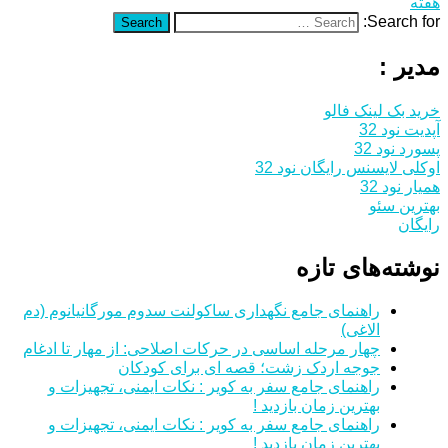
هفته
Search for:
Search
مدیر :
خرید بک لینک فالو
آپدیت نود 32
پسورد نود 32
اوکلی لایسنس رایگان نود 32
همیار نود 32
بهترین سئو
رایگان
نوشته‌های تازه
راهنمای جامع نگهداری ساکولنت سدوم مورگانیانوم (دم
الاغی)
چهار مرحله اساسی در حرکات اصلاحی: از مهار تا ادغام
جوجه اردک زشت؛ قصه ای برای کودکان
راهنمای جامع سفر به کویر : نکات ایمنی، تجهیزات و
بهترین زمان بازدید !
راهنمای جامع سفر به کویر : نکات ایمنی، تجهیزات و
بهترین زمان بازدید !