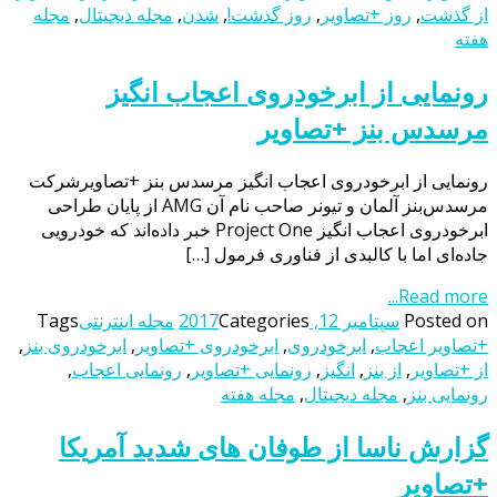
از گذشت
,
روز +تصاویر
,
روز گذشت!
,
شدن
,
مجله دیجیتال
,
مجله
هفته
رونمایی از ابرخودروی اعجاب انگیز
مرسدس بنز +تصاویر
رونمایی از ابرخودروی اعجاب انگیز مرسدس بنز +تصاویرشرکت
مرسدس‌بنز آلمان و تیونر صاحب نام آن AMG از پایان طراحی
ابرخودروی اعجاب انگیز Project One خبر داده‌اند که خودرویی
جاده‌ای اما با کالبدی از فناوری فرمول […]
Read more...
Posted on
سپتامبر 12, 2017
Categories
مجله اینترنتی
Tags
+تصاویر اعجاب
,
ابرخودروی
,
ابرخودروی +تصاویر
,
ابرخودروی بنز
,
از +تصاویر
,
از بنز
,
انگیز
,
رونمایی +تصاویر
,
رونمایی اعجاب
,
رونمایی بنز
,
مجله دیجیتال
,
مجله هفته
گزارش ناسا از طوفان‌ های شدید آمریکا
+تصاویر