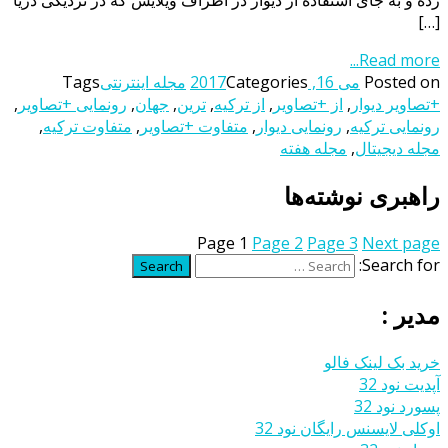
زده و به جای استفاده از دیوار در اطراف ویلایش که در نزدیکی دریا
[…]
Read more...
Posted on
می 16, 2017
Categories
مجله اینترنتی
Tags
+تصاویر دیوار
,
از +تصاویر
,
از ترکیه
,
ترین
,
جهان
,
رونمایی +تصاویر
,
رونمایی ترکیه
,
رونمایی دیوار
,
متفاوت +تصاویر
,
متفاوت ترکیه
,
مجله دیجیتال
,
مجله هفته
راهبری نوشته‌ها
Page
1
Page
2
Page
3
Next page
Search for:
Search
مدیر :
خرید بک لینک فالو
آپدیت نود 32
پسورد نود 32
اوکلی لایسنس رایگان نود 32