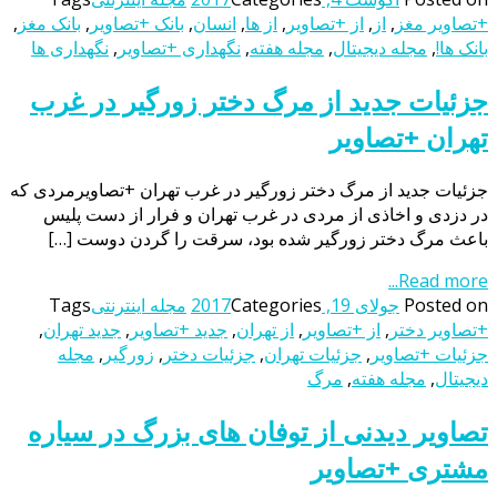
+تصاویر مغز
,
از
,
از +تصاویر
,
از ها
,
انسان
,
بانک +تصاویر
,
بانک مغز
,
بانک ها!
,
مجله دیجیتال
,
مجله هفته
,
نگهداری +تصاویر
,
نگهداری ها
جزئیات جدید از مرگ دختر زورگیر در غرب
تهران +تصاویر
جزئیات جدید از مرگ دختر زورگیر در غرب تهران +تصاویرمردی که
در دزدی و اخاذی از مردی در غرب تهران و فرار از دست پلیس
باعث مرگ دختر زورگیر شده بود، سرقت را گردن دوست […]
Read more...
Posted on
جولای 19, 2017
Categories
مجله اینترنتی
Tags
+تصاویر دختر
,
از +تصاویر
,
از تهران
,
جدید +تصاویر
,
جدید تهران
,
جزئیات +تصاویر
,
جزئیات تهران
,
جزئیات دختر
,
زورگیر
,
مجله
دیجیتال
,
مجله هفته
,
مرگ
تصاویر دیدنی از توفان های بزرگ در سیاره
مشتری +تصاویر