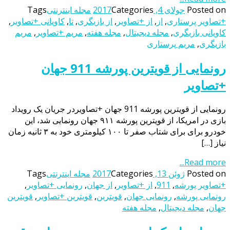
Posted on
جولای 4, 2017
Categories
مجله اینترنتی
Tags
+تصاویر پرستاری
,
از
,
از +تصاویر
,
از بازیگری
,
تا
,
کاویانی +تصاویر
,
کاویانی بازیگری
,
مجله دیجیتال
,
مجله هفته
,
مریم +تصاویر
,
مریم
بازیگری
,
مریم پرستاری
رونمایی از قویترین پورشه 911 جهان
+تصاویر
رونمایی از قویترین پورشه 911 جهان +تصاویردر جریان یک رویداد
بازی در امریکا، از قویترین پورشه ۹۱۱ جهان رونمایی شد، این
خودرو برای برای شتاب صفر تا ۱۰۰ کیلومتری خود به ۳ ثانیه زمان
نیاز […]
Read more...
Posted on
ژوئن 13, 2017
Categories
مجله اینترنتی
Tags
+تصاویر پورشه
,
911
,
از +تصاویر
,
از جهان
,
رونمایی +تصاویر
,
رونمایی پورشه
,
رونمایی جهان
,
قویترین
,
قویترین +تصاویر
,
قویترین
جهان
,
مجله دیجیتال
,
مجله هفته