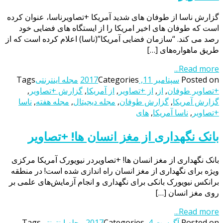
گزارش ناسا از طوفان‌ های شدید آمریکا +تصاویرناسا، عنوان کرده
است که طوفان های اخیر امریکا را از ایستگاه های فضایی خود
رصد می کند. “سازمان فضایی آمریکا”(ناسا) اعلام کرده است که از
طریق ماهواره‌های […]
Read more...
Posted on
سپتامبر 11, 2017
Categories
مجله اینترنتی
Tags
+تصاویر طوفان‌
,
از
,
از +تصاویر
,
از آمریکا
,
گزارش +تصاویر
,
گزارش آمریکا
,
گزارش طوفان
,
مجله دیجیتال
,
مجله هفته
,
ناسا
+تصاویر
,
ناسا آمریکا
,
های
بانک نگهداری از مغز انسان‌ ها! +تصاویر
بانک نگهداری از مغز انسان‌ ها! +تصاویردر نیویورک آمریکا مرکزی
ویژه برای نگهداری از مغز انسان راه اندازی شده است! در منطقه
برانکس نیویورک بانکی برای نگهداری و انجام آزمایش‌های علمی بر
روی مغز انسان […]
Read more...
Posted on
آگوست 4, 2017
Categories
مجله اینترنتی
Tags