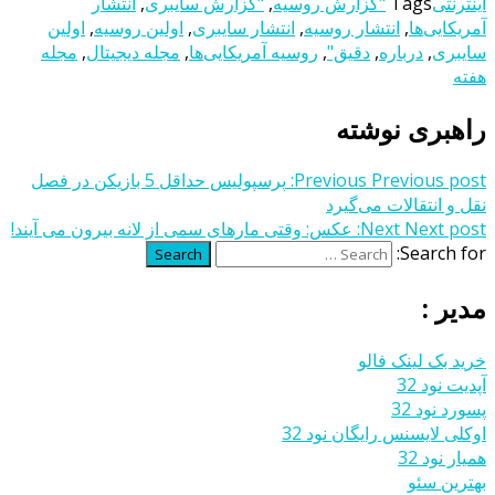
اینترنتی
Tags
"گزارش روسیه
,
"گزارش سایبری
,
انتشار
آمریکایی‌ها
,
انتشار روسیه
,
انتشار سایبری
,
اولین روسیه
,
اولین
سایبری
,
درباره
,
دقیق"
,
روسیه آمریکایی‌ها
,
مجله دیجیتال
,
مجله
هفته
راهبری نوشته
Previous post:
Previous
پرسپولیس حداقل 5 بازیکن در فصل
نقل و انتقالات می‌گیرد
Next post:
Next
عکس: وقتی مارهای سمی از لانه بیرون می آیند!
Search for:
Search
مدیر :
خرید بک لینک فالو
آپدیت نود 32
پسورد نود 32
اوکلی لایسنس رایگان نود 32
همیار نود 32
بهترین سئو