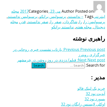
Posted on
Author
می 23, 2017
Categories
مجله
اینترنتی
Tags
– ندانستند
,
پرسپولیس برانکو
,
پرسپولیس ندانستند
,
پرسپولیس: را
,
را
,
شاگردان
,
صفر را
,
صفر ندانستند
,
قدر
,
مجله
دیجیتال
,
مجله هفته
,
ندانستند برانکو
راهبری نوشته
Previous post:
Previous
بازتاب نشست خبری روحانی در
خبرگزاری رویترز
Next post:
Next
فیلم/ دزدی در روز روشن در خرمشهر
Search for:
Search
مدیر :
خرید بک لینک فالو
آپدیت نود 32
پسورد نود 32
اوکلی لایسنس رایگان نود 32