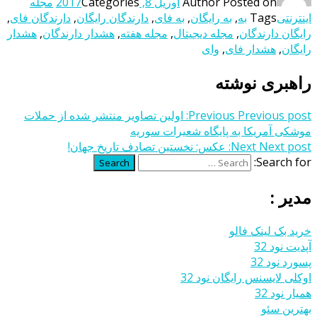
Posted on
Author
آوریل 8, 2017
Categories
مجله
اینترنتی
Tags
به
,
به رایگان
,
به فای
,
دارندگان رایگان
,
دارندگان فای
,
رایگان دارندگان
,
مجله دیجیتال
,
مجله هفته
,
هشدار دارندگان
,
هشدار
رایگان
,
هشدار فای
,
وای
راهبری نوشته
Previous post:
Previous
اولین تصاویر منتشر شده از حملات
موشکی آمریکا به پایگاه شعیرات سوریه
Next post:
Next
عکس: نخستین تصادف تاریخ جهان!
Search for:
Search
مدیر :
خرید بک لینک فالو
آپدیت نود 32
پسورد نود 32
اوکلی لایسنس رایگان نود 32
همیار نود 32
بهترین سئو