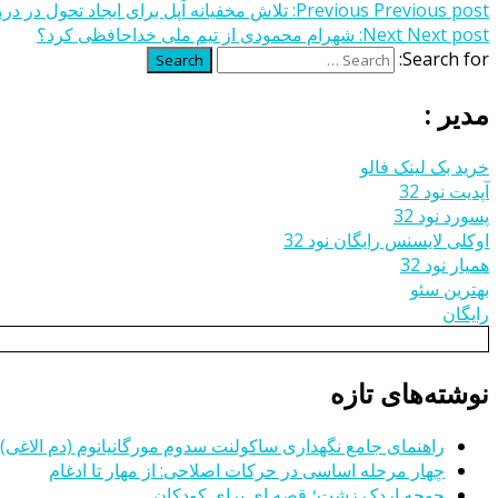
Previous post:
Previous
تلاش مخفیانه اَپل برای ایجاد تحول در در
Next post:
Next
شهرام محمودی از تیم‌ ملی خداحافظی کرد؟
Search for:
Search
مدیر :
خرید بک لینک فالو
آپدیت نود 32
پسورد نود 32
اوکلی لایسنس رایگان نود 32
همیار نود 32
بهترین سئو
رایگان
نوشته‌های تازه
راهنمای جامع نگهداری ساکولنت سدوم مورگانیانوم (دم الاغی)
چهار مرحله اساسی در حرکات اصلاحی: از مهار تا ادغام
جوجه اردک زشت؛ قصه ای برای کودکان