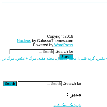
Copyright 2016
Nucleus
by GalussoThemes.com
Powered by
WordPress
Search for:
Search
+عکس
,
گربه قلبی!
,
مجله دیجیتال
,
مجله هفته
,
مرگ +عکس
,
مرگ بر
,
م
Search for:
Search
مدیر :
خرید بک لینک فالو