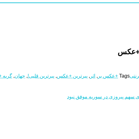
! +عکس
رنتی
Tags
+عکس بر
,
اثر
,
پیرترین +عکس
,
پیرترین قلبی!
,
جهان
,
گربه 
 سهم پیروزی در سوریه موفق نبود