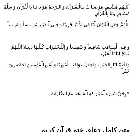
اَللَّـهُم مَّشْـفِ مَرْضَـا نـَا بِـالْـقُـرْآنِ وَ الـرْحَمْ مَوْ تَا نَـا بِا لْقُرْآنِ وَ سَلِّمْ
مُسَافِرِ ینَنَا بِالْقُرْآنِ
اَللَّهُمَّ جْعَلِ الْقُرْآنَ لْنَا فِی لدُّ نْیَا قَرِینَا وَ فِـی لْـقَبْـرِ مُو نِـساً وَ اَنِیـساً
وَ فِـی لْقِـیَامَتِ شَافِـعاً وَ شَفِیـعاً وَ اِلَلْـخَیْـرَاتِ کُـلِّـهَا دَلِیـلا اَللَّـهُمَّ
فْـتَحْ لَنَا بَا لْخَیْرِ،
وَاخْتِمْ لََنَا بِالْخَیْرِ ، وَاجْعَلْ عَوَاقِبَ اُمُورِنَا وَ اُمُورِالْمُؤْمِنِینَ لْحَاضِرِینَ
خَیْراً
* بِحَقِّ سُورَه لْمُبَارَ کَهِ الْفَاتِحَه مَعَ الصَّلَوَاتْ
متن کامل دعای ختم قرآن کریم