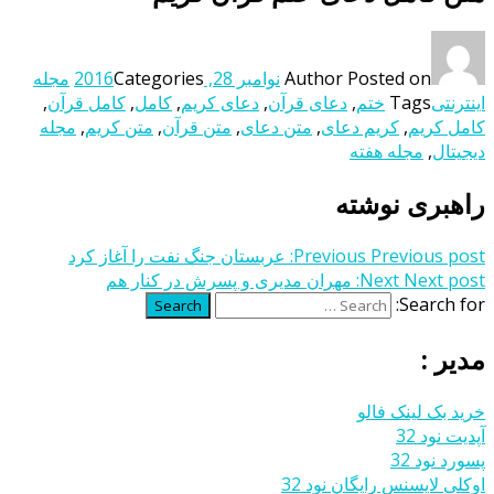
Posted on
Author
نوامبر 28, 2016
Categories
مجله
اینترنتی
Tags
ختم
,
دعای قرآن
,
دعای کریم
,
کامل
,
کامل قرآن
,
کامل کریم
,
کریم دعای
,
متن دعای
,
متن قرآن
,
متن کریم
,
مجله
دیجیتال
,
مجله هفته
راهبری نوشته
Previous post:
Previous
عربستان جنگ نفت را آغاز کرد
Next post:
Next
مهران مدیری و پسرش در کنار هم
Search for:
Search
مدیر :
خرید بک لینک فالو
آپدیت نود 32
پسورد نود 32
اوکلی لایسنس رایگان نود 32