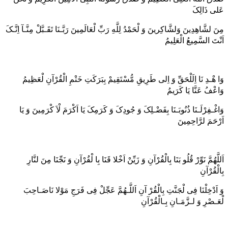
عَلی ذَالِکَ
مِنَ لشَّاهِدِینَ وَلشَّاکِرینَ وَ لْحَمْدُ لِلَّهِ رَبِّ لْعَالَمِینَ رَبَّـنَا تَقَـبَّلْ مِنَّـآ اِنَّـکَ
اَنْتَ السَّمِیعُ الْعَلِیمُ
وَا هْـدِ نَا اِلَلْحَقِّ وَ اِلی طَرِیقِ مُّسْتَقِیمْ بِبَرَکَتِ خَتْمِ الْقُرْآنِ لْعَظِیمُ
وَاعْفُ عَنَّا یَا کَرَیمُ
وَاغْـفِرْلَـنَا ذُنُوبَـنَا بِفَضْـلِکَ وَ جُودِکَ وَ کَرَمِکَ یَا اَکْرَمَ لْاَ کْرَمِینَ وَ یَا
اَرْحَمَ لرَّاحِمِینَ
اَللَّهُمَّ نَوِّرْ قُلُو بَنَا بِالْقُرْآنِ وَ زَیِّنْ اَخْلا قَنَا بِا لْقُرْآنِ وَ نَجِّنَا مِنَ لنَّارِ
بِالْقُرْآنِ
وَ اَدْخِلْنَا فِی لْجَنَّتِ بِالْقُرْ آنِ اَللَّـهُمَّ عَجِّلْ فِی فَرَجِ مَوْلا نَاصَـاحِبَ
لْعَـصْرِ وَ لـزَّمَـانِ بِـالْقُرْآنِ