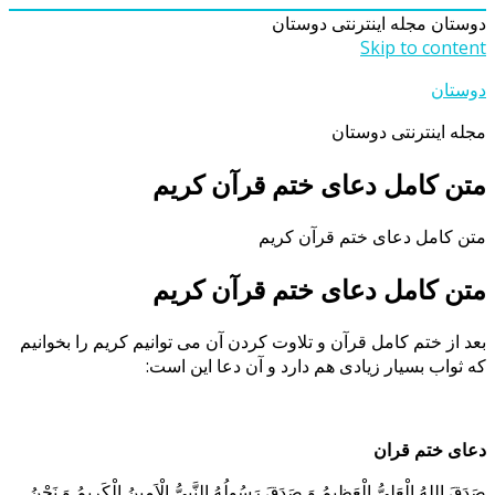
دوستان
مجله اینترنتی دوستان
Skip to content
دوستان
مجله اینترنتی دوستان
متن کامل دعای ختم قرآن کریم
متن کامل دعای ختم قرآن کریم
متن کامل دعای ختم قرآن کریم
بعد از ختم کامل قرآن و تلاوت کردن آن می توانیم کریم را بخوانیم
که ثواب بسیار زیادی هم دارد و آن دعا این است:
دعای ختم قران
صَدَقَ اللهُ الْعَلِیُّ الْعَظِیمُ وَ صَدَقَ رَسُولُهُ النَّبِیُّ الْاَمِینُ الْکَرِیمُ وَ نَحْنُ