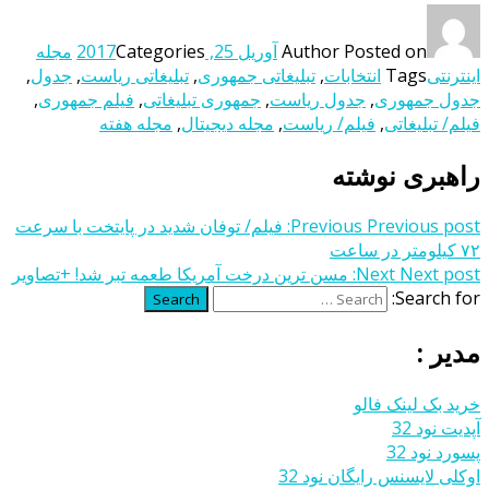
Posted on
Author
آوریل 25, 2017
Categories
مجله
اینترنتی
Tags
انتخابات
,
تبلیغاتی جمهوری
,
تبلیغاتی ریاست
,
جدول
,
جدول جمهوری
,
جدول ریاست
,
جمهوری تبلیغاتی
,
فیلم جمهوری
,
فیلم/ تبلیغاتی
,
فیلم/ ریاست
,
مجله دیجیتال
,
مجله هفته
راهبری نوشته
Previous post:
Previous
فیلم/ توفان شدید در پایتخت با سرعت
۷۲ کیلومتر در ساعت
Next post:
Next
مسن ترین درخت آمریکا طعمه تبر شد! +تصاویر
Search for:
Search
مدیر :
خرید بک لینک فالو
آپدیت نود 32
پسورد نود 32
اوکلی لایسنس رایگان نود 32