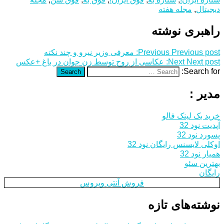
دیجیتال
,
مجله هفته
راهبری نوشته
Previous post:
Previous
معرفی وزیر نیرو و چند نکته
Next post:
Next
عکاسی از روح توسط زن جوان در باغ +عکس
Search for:
Search
مدیر :
خرید بک لینک فالو
آپدیت نود 32
پسورد نود 32
اوکلی لایسنس رایگان نود 32
همیار نود 32
بهترین سئو
رایگان
فروش آنتی ویروس
نوشته‌های تازه