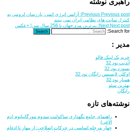
راهبری نوشته
Previous post:
Previous
آژانس انرژی اتمی: بازرسان لزومی به
کنترل سایت های نظامی ایران نمی بینند
Next post:
Next
پیرترین مرد جهان با 256 سال سن! +عکس
Search for:
Search
مدیر :
خرید بک لینک فالو
آپدیت نود 32
پسورد نود 32
اوکلی لایسنس رایگان نود 32
همیار نود 32
بهترین سئو
رایگان
نوشته‌های تازه
راهنمای جامع نگهداری ساکولنت سدوم مورگانیانوم (دم
الاغی)
چهار مرحله اساسی در حرکات اصلاحی: از مهار تا ادغام