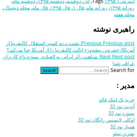
اینترنتی
۱۳۹۵ ۱
Tags
,
اذر
,
دوشنبه
,
دوشنبه ۱۳۹۵
,
دوشنبه ماه
,
روزانه ۱۳۹۵
,
روزانه ماه
,
فال ۱
,
فال ۱۳۹۵
,
فال ماه
,
مجله دیجیتال
,
مجله هفته
راهبری نوشته
Previous post:
Previous
پشت پرده کمپین استقلال کالیفرنیا از
آمریکا/ «شروین پیشه‌ور» ایالت کالیفرنیا را از آمریکا جدا می‌کند؟
Next post:
Next
شباهت زائر ایرانی به العبادی, سوژه داغ کاربران
عراقی شد!
Search for:
Search
مدیر :
خرید بک لینک فالو
آپدیت نود 32
پسورد نود 32
اوکلی لایسنس رایگان نود 32
همیار نود 32
بهترین سئو