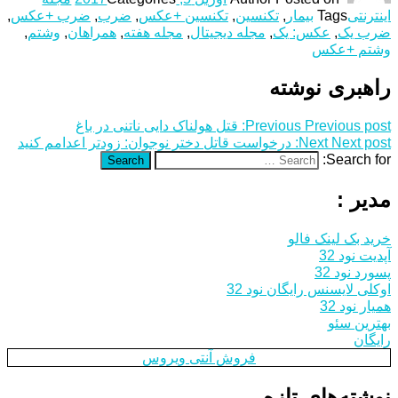
اینترنتی
Tags
بیمار
,
تکنسین
,
تکنسین +عکس
,
ضرب
,
ضرب +عکس
,
ضرب یک
,
عکس: یک
,
مجله دیجیتال
,
مجله هفته
,
همراهان
,
وشتم
,
وشتم +عکس
راهبری نوشته
Previous post:
Previous
قتل هولناک دایی ناتنی در باغ
Next post:
Next
درخواست قاتل دختر نوجوان: زودتر اعدامم کنید
Search for:
Search
مدیر :
خرید بک لینک فالو
آپدیت نود 32
پسورد نود 32
اوکلی لایسنس رایگان نود 32
همیار نود 32
بهترین سئو
رایگان
فروش آنتی ویروس
نوشته‌های تازه