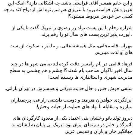
و این خانم همسر آقای فراستی باشد. چه اشکالی دارد؟! اینکه این
عزیز دلش خواسته برود با عزیزی هم سن نوه اش ازدواج کند به چه
کسی جز خودش مربوط میشود؟!
شراره رخام با این پست تولد رز رضوی را تبریک گفت تا یکی از
دایورت پذیر ترین پست های سال نو را رقم بزند.
مهراب قاسمخانی، مثل همیشه عالی، و ما نیز با سکوت از پست
های او لذت میبریم.
فرهاد قائمی در بام رامسر. دقت کرده اید تمامی شهر ها در چند
سال اخیر ناگهان صاحب بام شدند؟! چشم و هم چشمی به سطح
مدیریت شهری و استانداری ها رسیده است!
سلفی خوش حس و حال
حدیثه تهرانی
و همسرش در تهران بارانی.
ایرانگردی خواهران هنرمند و دوست داشتنی زارعی، پرچمداران
مبارزه و مقابله با نهاد های حمایت از حیات وحش!
دیروز تولد بانو رخشان بنی اعتماد یکی از معدود کارگردان های
تاثیرگذار خانم در سینمای ایران بود. تبریک بی پایان به ایشان، به
جهانگیر خان و باران و تندیس عزیز.