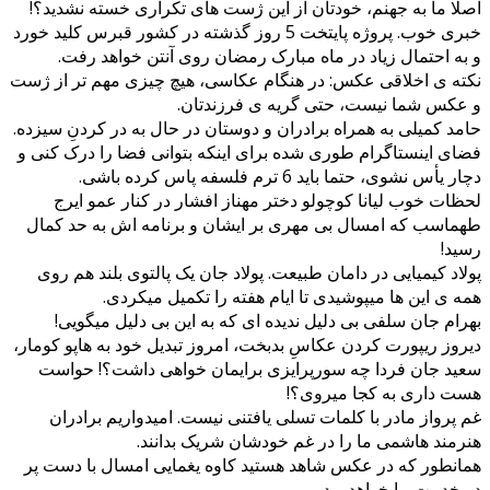
اصلا ما به جهنم، خودتان از این ژست های تکراری خسته نشدید؟!
خبری خوب. پروژه پایتخت 5 روز گذشته در کشور قبرس کلید خورد
و به احتمال زیاد در ماه مبارک رمضان روی آنتن خواهد رفت.
نکته ی اخلاقی عکس: در هنگام عکاسی، هیچ چیزی مهم تر از ژست
و عکس شما نیست، حتی گریه ی فرزندتان.
حامد کمیلی به همراه برادران و دوستان در حال به در کردنِ سیزده.
فضای اینستاگرام طوری شده برای اینکه بتوانی فضا را درک کنی و
دچار یأس نشوی، حتما باید 6 ترم فلسفه پاس کرده باشی.
لحظات خوب لیانا کوچولو دختر مهناز افشار در کنار عمو ایرج
طهماسب که امسال بی مهری بر ایشان و برنامه اش به حد کمال
رسید!
پولاد کیمیایی در دامان طبیعت. پولاد جان یک پالتوی بلند هم روی
همه ی این ها میپوشیدی تا ایام هفته را تکمیل میکردی.
بهرام جان سلفی بی دلیل ندیده ای که به این بی دلیل میگویی!
دیروز ریپورت کردن عکاسِ بدبخت، امروز تبدیل خود به هاپو کومار،
سعید جان فردا چه سورپرایزی برایمان خواهی داشت؟! حواست
هست داری به کجا میروی؟!
غم پرواز مادر با کلمات تسلی یافتنی نیست. امیدواریم برادران
هنرمند هاشمی ما را در غم خودشان شریک بدانند.
همانطور که در عکس شاهد هستید کاوه یغمایی امسال با دست پر
در خدمت ما خواهد بود.