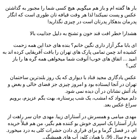
بار ها گفته ام و باز هم میگویم. هیچ کسی شما را مجبور به گذاشتن
عکس و پست نمیکند! لذا هر وقت قیافه تان طوری است که انگار
پدرمان بدهکار پدرتان است در چیزی نگذارید!
هشدار! خطر افت قند خون و تشنج به دلیل جذابیت بالا
ای بابا مگر آزار داری نگین خانم؟ بنده های خدا این همه زحمت
کشیده اند چمن تمامی پارک های تهران را بافت آفریقایی کرده اند به
امید …. اتفاق های خوب! آنوقت شما میخواهی همه گره ها را باز
کنی؟
عکس یادگاری مجید قناد با دیواری که یک روز بلندترین ساختمان
تهران در آنجا ایستاده بود و امروز چیزی جز فضای خالی و بغض و
یاد آتش نشانان در آن دیده نمی شود.
دلم میخواد که امشب، یک شب پرستاره، بهت بگم عزیزم، برویم
سراغ عکس بعد.
مهدی میامی و همسرش در آستارای زیبا. مهدی جان سر راهت از
بازار آستارا یک اسپری خوش بو کننده هم بگیر، من هم قبلاً خریده
ام، در فصل گرما و برای فراری دادن حشرات کلی به درد میخورد.
شروع سال 96، با همان کلوز آپ های همیشگی.