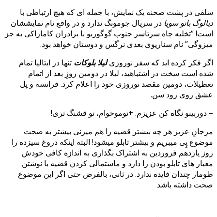
سلفی
در پشت صحنه یک نمایش، با جمله ای که هیچ ارتباطی با
دیالوگ بانو سویا
در سریال جومونگ ندارد و در واقع نام نمایششان
است! “تخلیه چاه سرتاسر جنوب گوگوریو با برادران کامازاکی به جز
میزوگی” نام سناریوی بعدی نرگس و دوستان خواهد بود.
اگر فکر کرده اید که سفر نوروزی
لیلا بلوکات
تنها در ایتالیا تمام
شده است سخت در اشتباهید، لیلا در دومین روزِ بعد از اتمام
تعطیلات، دومین مقصد نوروزی خود را اعلام کرد. فرانسه و پل
عشق روی رود سن.
– دوربینو نگاه کن عزیزم. +نوموخوام، تو قشنگ تری!
مرجانِ عزیز هر چه بیشتر قضیه را هم میزنی بیشتر به صحت
موضوع پِی میبریم و بیشتر تابلو میشود! البته اینکه دروغ سیزده را
روز یازدهم فروردین به اشتراک بگذاری به اندازه کافی خودش
معیار های تابلو بودن را دارد و ماستمالی کردن قضیه با نوشتن
طومار چندان فایده ندارد. در ثانی، بالفرض حتی اگر این موضوع
صحت داشته باشد