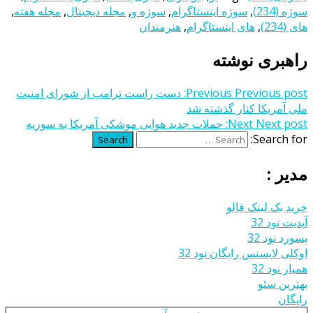
سوژه (234)
,
سوژه اینستاگرام
,
سوژه و
,
مجله دیجیتال
,
مجله هفته
,
های (234)
,
های اینستاگرام
,
هنرمندان
راهبری نوشته
Previous post:
Previous
دست راست ترامپ از شورای امنیت
ملی آمریکا کنار گذشته شد
Next post:
Next
حملات جدید هوایی موشکی آمریکا به سوریه
Search for:
Search
مدیر :
خرید بک لینک فالو
آپدیت نود 32
پسورد نود 32
اوکلی لایسنس رایگان نود 32
همیار نود 32
بهترین سئو
رایگان