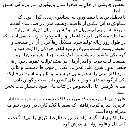
محسن چاوشی در حالِ به صحرا شدن و پیگیری آمار بارندگی عشق
در آنجا.
یا تعطیل بوده، یا بلیط ورود به استادیوم زیادی گران بوده که
سیاوش به این عکس از فاصله دویست متری راضی شده است.
سیزده به درِ رویا تیموریان در لوکیشن سریال “دیوار به دیوار”.
نیما جان مشکلی با تولید آشغال و زباله وجود ندارد، طبیعی است که
در طول روز زباله تولید شود، مشکل رها کردن آن در طبیعت و
محیط زیست است. پس لازم نبود انقدر خودتان را اذیت کنید و
گرسنگی بکشید. میتوانستید با یک کیسه زباله همراهتان از روز
طبیعت لذت ببرید.
و امیر آرمان در صف توالت عمومی بین راهی.
سلفی
بدون شرح علی عمرانی، یکی از خوب های سینما و تئاتر.
شاید اکثراً علی را به هنرنمایی در سینما و تئاتر بشناسید، درحالیکه
یکی از گوینده های خوش صدای کشورمان است و گوش دادن
صدای گرمش علی الخصوص در کتاب های صوتی بسیار لذت بخش
است.
علی دایی با این پست قدیمی به رفاقت بیست ساله خود با خداداد
عزیزی اشاره کرد. رفاقتی که بعضا با کتک کاری در اردوی تیم ملی
همراه بوده است!
پندار اکبری این گونه تولد پدرش عبدالرضا اکبری را تبریک گفت و
کلی دل و قلوه روانه ی پدرش کرد.