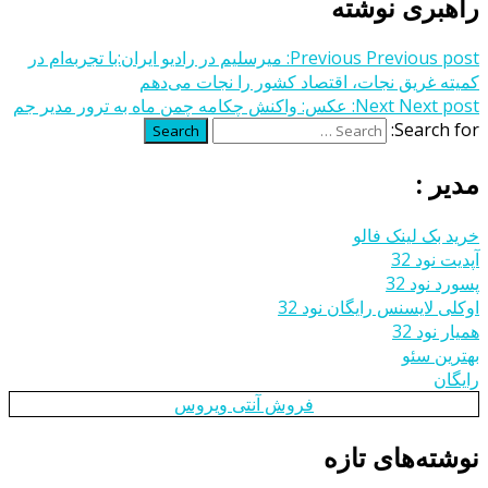
راهبری نوشته
Previous post:
Previous
میرسلیم در رادیو ایران:با تجربه‌ام در
کمیته غریق نجات، اقتصاد کشور را نجات می‌دهم
Next post:
Next
عکس: واکنش چکامه چمن ماه به ترور مدیر جم
Search for:
Search
مدیر :
خرید بک لینک فالو
آپدیت نود 32
پسورد نود 32
اوکلی لایسنس رایگان نود 32
همیار نود 32
بهترین سئو
رایگان
فروش آنتی ویروس
نوشته‌های تازه