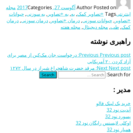
Posted on
Author
آگوست 27, 2017
Categories
مجله
اینترنتی
Tags
+تصاویر کمک
,
به
,
به +تصاویر
,
به سوزنی
,
حیوانات
+تصاویر
,
حیوانات سوزنی
,
درمان +تصاویر
,
درمان سوزنی
,
درمان
کمک
,
طب
,
مجله دیجیتال
,
مجله هفته
راهبری نوشته
Previous post:
Previous
درخواست جان مک‌کین از مصر برای
آزاد کردن ۲۰ آمریکایی
Next post:
Next
مرقد حضرت شاهچراغ شیراز در سال ۱۲۷۲
Search for:
Search
مدیر :
خرید بک لینک فالو
آپدیت نود 32
پسورد نود 32
اوکلی لایسنس رایگان نود 32
همیار نود 32