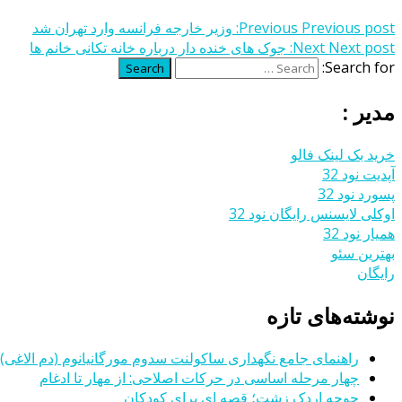
Previous post:
Previous
وزیر خارجه فرانسه وارد تهران شد
Next post:
Next
جوک های خنده دار درباره خانه تکانی خانم ها
Search for:
Search
مدیر :
خرید بک لینک فالو
آپدیت نود 32
پسورد نود 32
اوکلی لایسنس رایگان نود 32
همیار نود 32
بهترین سئو
رایگان
نوشته‌های تازه
راهنمای جامع نگهداری ساکولنت سدوم مورگانیانوم (دم الاغی)
چهار مرحله اساسی در حرکات اصلاحی: از مهار تا ادغام
جوجه اردک زشت؛ قصه ای برای کودکان