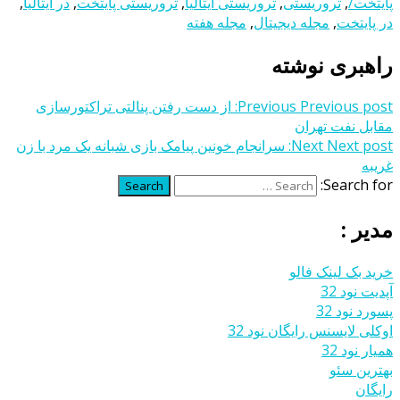
پایتخت/
,
تروریستی
,
تروریستی ایتالیا
,
تروریستی پایتخت
,
در ایتالیا
,
در پایتخت
,
مجله دیجیتال
,
مجله هفته
راهبری نوشته
Previous post:
Previous
از دست رفتن پنالتی تراکتورسازی
مقابل نفت تهران
Next post:
Next
سرانجام خونین پیامک بازی شبانه یک مرد با زن
غریبه
Search for:
Search
مدیر :
خرید بک لینک فالو
آپدیت نود 32
پسورد نود 32
اوکلی لایسنس رایگان نود 32
همیار نود 32
بهترین سئو
رایگان