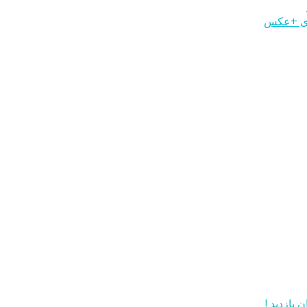
وری +عکس
 بازدید !