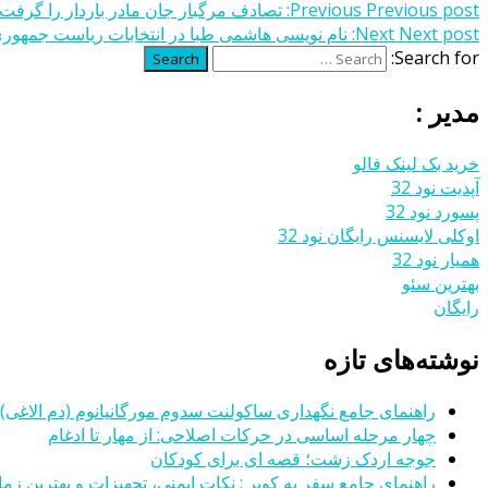
Previous post:
Previous
تصادف مرگبار جان مادر باردار را گرفت
Next post:
Next
نام نویسی هاشمی طبا در انتخابات ریاست جمه
Search for:
Search
مدیر :
خرید بک لینک فالو
آپدیت نود 32
پسورد نود 32
اوکلی لایسنس رایگان نود 32
همیار نود 32
بهترین سئو
رایگان
نوشته‌های تازه
راهنمای جامع نگهداری ساکولنت سدوم مورگانیانوم (دم الاغی)
چهار مرحله اساسی در حرکات اصلاحی: از مهار تا ادغام
جوجه اردک زشت؛ قصه ای برای کودکان
راهنمای جامع سفر به کویر : نکات ایمنی، تجهیزات و بهترین زمان