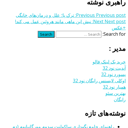
راهبری نوشته
Previous post:
Previous
ترک پا؛ علل و درمان‌های خانگی
Next post:
Next
نیش این ماهی مانند هروئین عمل می کند!
+عکس
Search for:
Search
مدیر :
خرید بک لینک فالو
آپدیت نود 32
پسورد نود 32
اوکلی لایسنس رایگان نود 32
همیار نود 32
بهترین سئو
رایگان
نوشته‌های تازه
راهنمای جامع نگهداری ساکولنت سدوم مورگانیانوم (دم