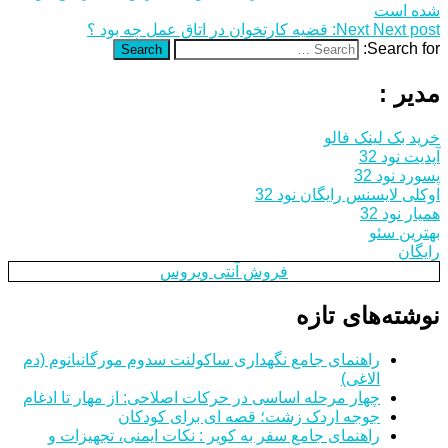
شده است
Next post:
Next
قضیه کارتخوان در اتاق عمل چه بود ؟
Search for:
Search
مدیر :
خرید بک لینک فالو
آپدیت نود 32
پسورد نود 32
اوکلی لایسنس رایگان نود 32
همیار نود 32
بهترین سئو
رایگان
فروش آنتی ویروس
نوشته‌های تازه
راهنمای جامع نگهداری ساکولنت سدوم مورگانیانوم (دم
الاغی)
چهار مرحله اساسی در حرکات اصلاحی: از مهار تا ادغام
جوجه اردک زشت؛ قصه ای برای کودکان
راهنمای جامع سفر به کویر : نکات ایمنی، تجهیزات و