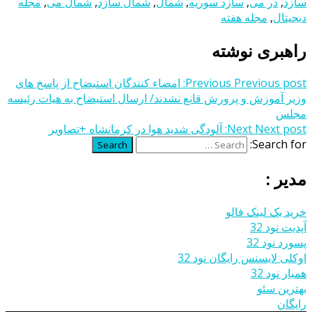
سازد
,
در می
,
سازد سوریه
,
شمال
,
شمال سازد
,
شمال می
,
مجله
دیجیتال
,
مجله هفته
راهبری نوشته
Previous post:
Previous
امضاء کنندگان استیضاح از پاسخ های
وزیر آموزش و پرورش قانع نشدند/ ارسال استیضاح به هیات رئیسه
مجلس
Next post:
Next
آلودگی شدید هوا در کرمانشاه +تصاویر
Search for:
Search
مدیر :
خرید بک لینک فالو
آپدیت نود 32
پسورد نود 32
اوکلی لایسنس رایگان نود 32
همیار نود 32
بهترین سئو
رایگان