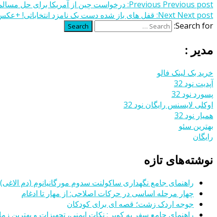
Previous post:
Previous
درخواست چین از آمریکا برای حل مسالمت
Next post:
Next
قفل های باز شده دست یک نامزد انتخاباتی! +عکس
Search for:
Search
مدیر :
خرید بک لینک فالو
آپدیت نود 32
پسورد نود 32
اوکلی لایسنس رایگان نود 32
همیار نود 32
بهترین سئو
رایگان
نوشته‌های تازه
راهنمای جامع نگهداری ساکولنت سدوم مورگانیانوم (دم الاغی)
چهار مرحله اساسی در حرکات اصلاحی: از مهار تا ادغام
جوجه اردک زشت؛ قصه ای برای کودکان
راهنمای جامع سفر به کویر : نکات ایمنی، تجهیزات و بهترین زمان