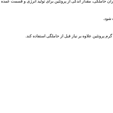
آن برای استفاده جنین ذخیره می شود. در زمان 6 ماهه آخر حدود 1 كیلوگرم پروتئین به وسیله مادر ذخیره می شود 
 شود.