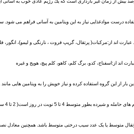
وادغذایی نیاز به این ویتامین به آسانی فراهم می شود. سبزیجات سبز تیره و زرد تیره مثل هو
عبارت اند از:مرکبات( پرتقال، گریپ فروت ، نارنگی و لیمو)، انگور،
یی مانند A وC برآورده كند. به عنوان نمونه در صبحانه آبمیوه یا میوه تازه، بین وعده های غذا میوه تازه یا خشك، بهمراه ناهار سالاد میوه و برای دسر و شام كمپوت میوه استفاده كند.
معادل یك لیوان سبزی خام برگ دار یا سالاد سبزی( حاوی گوجه فرنگی، كاهو، كلم، فلفل سبز دلمه ای و…) یا نصف لیوان سبزی های پخته است.
پرتقال متوسط یا یک عدد سیب درختی متوسط باشد. همچنین معادل ن