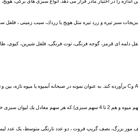
یج یا زردك، سیب زمینی ، فلفل سبز، كلم بروكلی، مملو از ویتامینA هستند كه برای رشد و سل
 فلفل دلمه ای قرمز، گوجه فرنگی، توت فرنگی، فلفل شیرین، کیوی، طا
صف موز بزرگ، نصف گریپ فروت ، دو عدد نارنگی متوسط، یک عدد لی