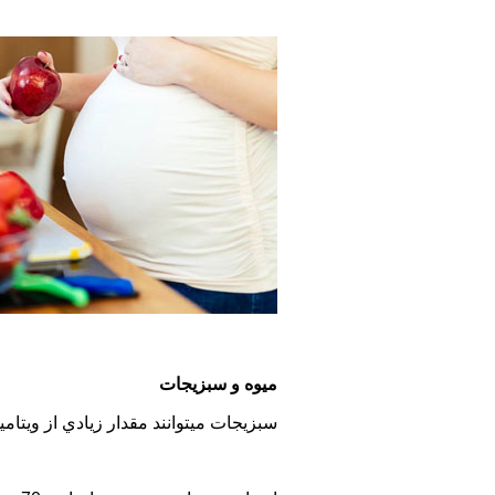
میوه و سبزیجات
سبزیجات میتوانند مقدار زيادي از ویتامین ها از جمله ویتامین هایA، C و ماده های معدنی و فیبر را آماده كنند. یكی از مشكلات خ