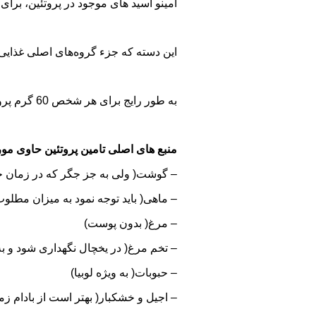
آمینو اسید های موجود در پروتئین، برای ساخت و ترميم سلول ها 
این دسته كه جزء گروه‌های اصلی غذایی
به طور رایج برای هر شخص 60 گرم پروتئین در روز كافی است كه مادران حامله به طورمتوسط باید 10 تا 16 گرم پروتئین علاوه بر نیاز قبل از حاملگی استفاده كند.
منبع های اصلی تامین پروتئین حاوی مو
– گوشت( ولی به جز جگر كه در زمان حا
– ماهی( باید توجه نمود به ميزان مطلو
– مرغ( بدون پوست)
– تخم مرغ( در یخچال نگهداری شود و به
– حبوبات( به ویژه لوبیا)
– اجیل و خشکبار( بهتر است از بادام زم