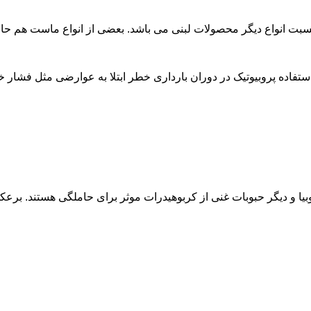
از انواع ماست هم حاوی باکتری (Bacterium) های پروبیوتیک هستند، که به تندرستی دستگاه گوار
(Hypertension) بعلاوه ی پروتئین (Protein) در ادرار، دیابت بارداری (Gestational diabetes) ، عفونت واژن و آلرژی را
، لوبیا و ديگر حبوبات غنی از کربوهیدرات موثر برای حاملگی هستند.