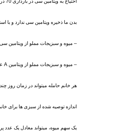
احتیاج به ویتامین سی در بارداری 70 درصد بیش از زمان غیر بارداری است كه یك رژیم عادی خوب به آسانی این اندازه را در اختیار مادر قرار می دهد. انواع سبزی های برگی، هویج، گوجه فرنگی، كدو، سیب زمینی ، خیار، كلم، قارچ، شلغم، چغندر، دانه های سبز و انواع جوانه ها، اسفناج، بی نیاز از ویتامین سی هستند و به جذب آهن موجود در غذاها كمك می كنند.
بدن ما ذخیره ویتامین سی ندارد و با استفاده درست م
– میوه و سبزیجات مملو از ویتامین سی 
– میوه و سبزیجات مملو از ویتامین A عبارت اند از:اسفناج، کدو، برگ کلم، کاهو، کلم پیچ، هویج و غیره
هر خانم حامله میتواند در زمان روز چندین بار از این گروه استفاده كرده و نیاز خویش را به ویتامین ها
اندازه توصیه شده از سبزی ها برای خانم های حامله و شیرده بطور متوسط 4 تا 5 نوبت در روز است( 2 تا 4 سهم میوه و هم 2 تا 4 سهم سبزی) كه هر سهم 
یک سهم میوه، میتواند معادل یک عدد 