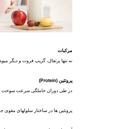
مرکبات
نه تنها پرتقال، گریپ فروت و دیگر میو
پروتئین (Protein)
در طی دوران حاملگی سرعت سوخت وساز بدن تا 25درصد افزایش پیدا می کند. بدین ترتیب سرعت تشکیل و گسترش بافت های جنینی بسیار زیاد می شود و در نتیجه موجود بودن پروتئین زیاد د
پروتئین ها در ساختار سلولهای مقوی جن