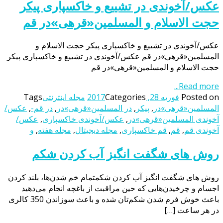
عکس/آخوندی در تشییع و خاکسپاری پیکر
حجت الاسلام و المسلمین«قرهی»در قم
عکس/آخوندی در تشییع و خاکسپاری پیکر حجت الاسلام و
المسلمین«قرهی»در قم عکس/آخوندی در تشییع و خاکسپاری پیکر
حجت الاسلام و المسلمین«قرهی»در قم
Read more...
Posted on
فوریه 28, 2017
Categories
مجله اینترنتی
Tags
المسلمین«قرهی»در
,
پیکر
,
در المسلمین«قرهی»در
,
در قم-
,
عکس/
آخوندی المسلمین«قرهی»در
,
عکس/آخوندی خاکسپاری
,
عکس/
آخوندی قم
,
قم
,
قم خاکسپاری
,
مجله دیجیتال
,
مجله هفته
,
و
روش های شگفت انگیز آب کردن شکم
روش های شگفت انگیز آب کردن شکمتمام خم شدن‌ها، بلند کردن
اجسام و چرخیدن‌هایی که حین مراقبت از باغچه انجام می‌دهید
باعث خوش فرم شدن شکم‌تان شده و باعث سوزاندن 350 کالری
در هر ساعت […]