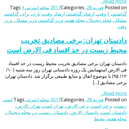
Read more...
Posted on
فوریه 28, 2017
Categories
مجله اینترنتی
۶
Tags
گذاشتند
,
۶ وقت
,
ارشاد: گذاشتند
,
ارشاد: وقت
,
بازی
,
برای
,
گذاشتند
مشکل
,
مجله دیجیتال
,
مجله هفته
,
وزیر گذاشتند
,
وزیر مشکل
,
وزیر
وقت
دادستان تهران: برخی مصادیق تخریب
محیط زیست در حد افساد فی الارض است
دادستان تهران: برخی مصادیق تخریب محیط زیست در حد افساد
فی الارض استهمایش یک روزه دادستانی تهران روز سه شنبه (۱۰/
۱۲/ ۹۵) با موضوع انفال و منابع طبیعی برگزار شد. دادستان تهران:
برخی مصادیق […]
Read more...
Posted on
فوریه 28, 2017
Categories
مجله اینترنتی
Tags
است
زیست
,
برخی است
,
برخی الارض
,
تهران است
,
تهران: الارض
,
دادستان است
,
دادستان الارض
,
دادستان زیست
,
در
,
مجله دیجیتال
,
مجله هفته
,
محیط