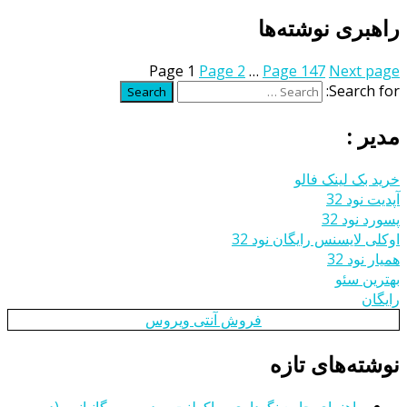
راهبری نوشته‌ها
Page
1
Page
2
…
Page
147
Next page
Search for:
Search
مدیر :
خرید بک لینک فالو
آپدیت نود 32
پسورد نود 32
اوکلی لایسنس رایگان نود 32
همیار نود 32
بهترین سئو
رایگان
فروش آنتی ویروس
نوشته‌های تازه
راهنمای جامع نگهداری ساکولنت سدوم مورگانیانوم (دم