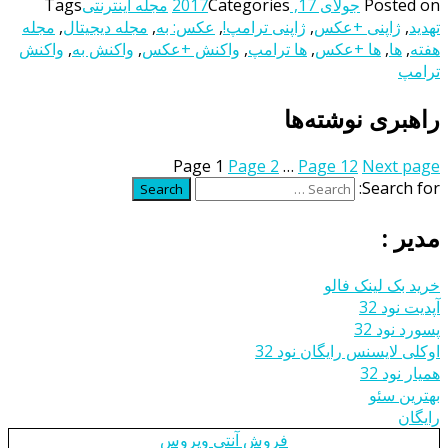
Posted on
جولای 17, 2017
Categories
مجله اینترنتی
Tags
تهدید
,
ژاپنی +عکس
,
ژاپنی ترامپ!
,
عکس: به
,
مجله دیجیتال
,
مجله
هفته
,
ها
,
ها +عکس
,
ها ترامپ
,
واکنش +عکس
,
واکنش به
,
واکنش
ترامپ
راهبری نوشته‌ها
Page
1
Page
2
…
Page
12
Next page
Search for:
Search
مدیر :
خرید بک لینک فالو
آپدیت نود 32
پسورد نود 32
اوکلی لایسنس رایگان نود 32
همیار نود 32
بهترین سئو
رایگان
فروش آنتی ویروس