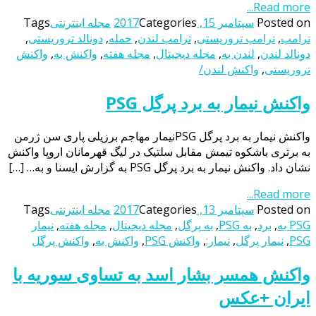
Read more...
Posted on
سپتامبر 15, 2017
Categories
مجله اینترنتی
Tags
ترامپ
,
ترامپ تروریستی
,
ترامپ لندن
,
حمله
,
دونالد تروریستی
,
دونالد لندن
,
لندن به
,
مجله دیجیتال
,
مجله هفته
,
واکنش به
,
واکنش
تروریستی
,
واکنش لندن/
واکنش نیمار به برد پرگل PSG
واکنش نیمار به برد پرگل PSGنیمار مهاجم برزیلی پاری ‌سن‌ ژرمن
به برتری باشکوه تیمش مقابل سلتیک در لیگ قهرمانان اروپا واکنش
نشان داد. واکنش نیمار به برد پرگل PSG به‌ گزارش ‌ایسنا ‌و ‌به… […]
Read more...
Posted on
سپتامبر 13, 2017
Categories
مجله اینترنتی
Tags
PSG به
,
برد
,
به PSG
,
به پرگل
,
مجله دیجیتال
,
مجله هفته
,
نیمار
PSG
,
نیمار پرگل
,
نیمار:
,
واکنش PSG
,
واکنش به
,
واکنش پرگل
واکنش همسر بشار اسد به تساوی سوریه با
ایران +عکس