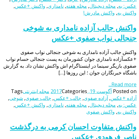
عکس: به
,
مجله دیجیتال
,
مجله هفته
,
نامداری
,
واکنش +عکس
,
واکنش به
,
واکنش مادرش!
واکنش جالب آزاده نامداری به شوخی
جنجالی نواب صفوی +عکس
واکنش جالب آزاده نامداری به شوخی جنجالی نواب صفوی
+عکسآزاده نامداری جوان کشورمان به پست جنجالی حسام نواب
صفوی بازیگر سینما در اینستاگرام اش واکنش نشان داد. به گزارش
باشگاه خبرنگاران جوان ؛ این روزها […]
Read more...
Posted on
آگوست 19, 2017
Categories
مجله اینترنتی
Tags
آزاده +عکس
,
آزاده صفوی
,
جالب +عکس
,
جالب صفوی
,
شوخی
,
عکس: به
,
مجله دیجیتال
,
مجله هفته
,
نامداری
,
واکنش +عکس
,
واکنش به
,
واکنش صفوی
واکنش متفاوت احسان کرمی به درگذشت
ناصر فرهودی +عکس