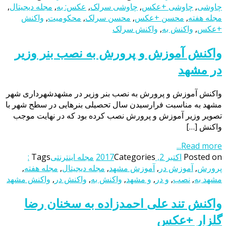
چاوشی
,
چاوشی +عکس
,
چاوشی سرلک
,
عکس: به
,
مجله دیجیتال
,
مجله هفته
,
محسن +عکس
,
محسن سرلک
,
محکومیت
,
واکنش
+عکس
,
واکنش به
,
واکنش سرلک
واکنش آموزش و پرورش به نصب بنر وزیر
در مشهد
واکنش آموزش و پرورش به نصب بنر وزیر در مشهدشهرداری شهر
مشهد به مناسبت فرارسیدن سال تحصیلی بنر‌هایی در سطح شهر با
تصویر وزیر آموزش و پرورش نصب کرده بود که در نهایت موجب
واکنش […]
Read more...
Posted on
اکتبر 2, 2017
Categories
مجله اینترنتی
Tags
:
پرورش
,
آموزش در
,
آموزش مشهد
,
مجله دیجیتال
,
مجله هفته
,
مشهد به
,
نصب
,
و در
,
و مشهد
,
واکنش به
,
واکنش در
,
واکنش مشهد
واکنش تند علی احمدزاده به سخنان رضا
گلزار +عکس