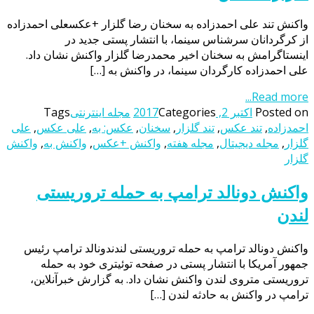
واکنش تند علی احمدزاده به سخنان رضا گلزار +عکسعلی احمدزاده
از کرگردانان سرشناس سینما، با انتشار پستی جدید در
اینستاگرامش به سخنان اخیر محمدرضا گلزار واکنش نشان داد.
علی احمدزاده کارگردان سینما، در واکنش به […]
Read more...
Posted on
اکتبر 2, 2017
Categories
مجله اینترنتی
Tags
احمدزاده
,
تند عکس
,
تند گلزار
,
سخنان
,
عکس: به
,
علی عکس
,
علی
گلزار
,
مجله دیجیتال
,
مجله هفته
,
واکنش +عکس
,
واکنش به
,
واکنش
گلزار
واکنش دونالد ترامپ به حمله تروریستی
لندن
واکنش دونالد ترامپ به حمله تروریستی لندندونالد ترامپ رئیس
جمهور آمریکا با انتشار پستی در صفحه توئیتری خود به حمله
تروریستی متروی لندن واکنش نشان داد. به گزارش خبرآنلاین،
ترامپ در واکنش به حادثه لندن […]