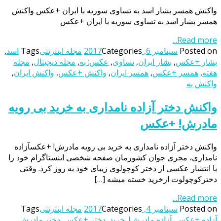
واکنش همسر بشار اسد به تساوی سوریه با ایران +عکس واکنش
همسر بشار اسد به تساوی سوریه با ایران +عکس
Read more...
Posted on
سپتامبر 6, 2017
Categories
مجله اینترنتی
Tags
اسد
,
بشار +عکس
,
بشار ایران
,
تساوی
,
عکس: به
,
مجله دیجیتال
,
مجله
هفته
,
همسر +عکس
,
همسر ایران
,
واکنش +عکس
,
واکنش ایران
,
واکنش به
واکنش دختر آزاده نامداری به خرید بی رویه
مادرش! +عکس
واکنش دختر آزاده نامداری به خرید بی رویه مادرش! +عکسآزاده
نامداری، مجری جوان کشورمان صفحه شخصی اینستاگرام خود را
با انتشار عکسی از دختر کوچولوی زیبای خود به روز کرد. وقتی
دخترکوچولوت ازخرید خسته میشه […]
Read more...
Posted on
سپتامبر 4, 2017
Categories
مجله اینترنتی
Tags
آزاده +عکس
,
آزاده مادرش!
,
خرید
,
دختر +عکس
,
دختر مادرش,
,