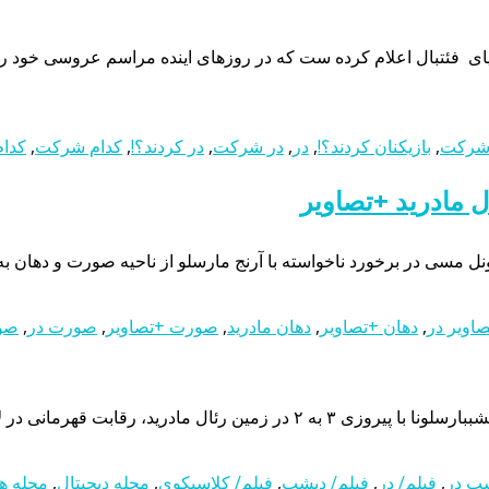
 فئتبال اعلام کرده ست که در روزهای اینده مراسم عروسی خود را در
 شرکت
,
بازیکنان کردند؟!
,
در
,
در شرکت
,
در کردند؟!
,
کدام شرکت
,
کدا
 مادرید +تصاویر
ل مسی در برخورد ناخواسته با آرنج مارسلو از ناحیه صورت و دهان ب
صاویر در
,
دهان +تصاویر
,
دهان مادرید
,
صورت +تصاویر
,
صورت در
,
صور
 را جذاب کرد. دو گل از سه گل بارسا را مسی زد. گل دوم او […]
ب در
,
فیلم/ در
,
فیلم/ دیشب
,
فیلم/ کلاسیکوی
,
مجله دیجیتال
,
مجله ه