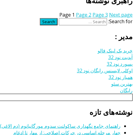
راهبری نوشته‌ها
Page
1
Page
2
Page
3
Next page
Search for:
Search
مدیر :
خرید بک لینک فالو
آپدیت نود 32
پسورد نود 32
اوکلی لایسنس رایگان نود 32
همیار نود 32
بهترین سئو
رایگان
نوشته‌های تازه
راهنمای جامع نگهداری ساکولنت سدوم مورگانیانوم (دم الاغی)
چهار مرحله اساسی در حرکات اصلاحی: از مهار تا ادغام