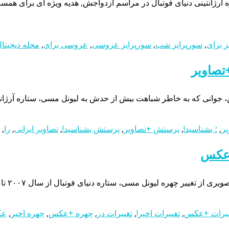
ز برای
,
سورپرایز شب
,
سورپرایز عروسی
,
عروسی برای
,
مجله دیجیتا
تصاویر
جوانی که به خاطر شباهت بیش از حدش به لیونل مسی، ستاره آرژانتینی
یر
,
؛ بشناسید!
,
پرستش +تصاویر
,
پرستش بشناسید!
,
تصاویر ایرانی
,
را
,
ییرات +عکس
,
تغییرات اخیر!
,
تغییرات در
,
چهره +عکس
,
چهره اخیر
,
عک