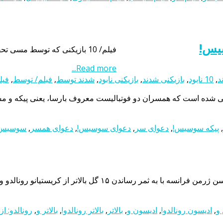
یس!
فیلم/ 10 بازیکنی که توسط مسی تحقیر و نابود شدند فیلم/ 10 بازیکنی که توسط مسی تحقیر و نابود شدند
Read more...
,
10 نابود
,
بازیکنی شدند
,
بازیکنی نابود
,
شدند توسط
,
فیلم/ توسط
,
فیل
ه است که همسران دو فوتبالیست معروف بارسا، یعنی پیکه و مسی ب
,
پیکه سوسیس!
,
دعوای سر
,
دعوای سوسیس!
,
دعوای همسر
,
سوسیس!
و و لیونل مسی در صدر بهترین گلزنان اروپا قرار داد. عکس: ادیسون […]
و
,
ادیسون رونالدو!
,
ادیسون و
,
بالاتر
,
بالاتر رونالدو!
,
بالاتر و
,
رونالدو: از