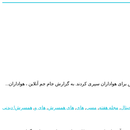
ی هواداران سپری کردند. به گزارش جام جم آنلاین ، هواداران…
یتال
,
مجله هفته
,
مسی
,
های
,
های همسرش
,
های و
,
همسرش! دیدنی