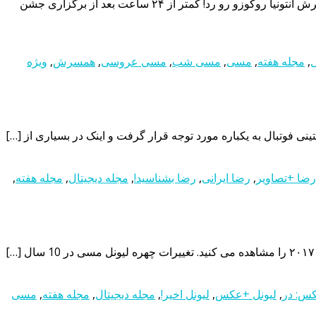
سورپرایز ویژه مسی برای همسرش در شب عروسیلیونل مسی ستاره آرژانتینی دنیای فوتبال در مراسم ازدواجش, هدیه ویژه ای برای همسرش آنتونیا روکوزو رو رد! کمتر از ۲۴ ساعت بعد از برگزاری جشن
ل
,
مجله هفته
,
مسی
,
مسی شب
,
مسی عروسی
,
همسرش
,
ویژه
 فوتبال به یکباره مورد توجه قرار گرفت و اینک در بسیاری از […]
رضا +تصاویر
,
رضا ایرانی
,
رضا بشناسید!
,
مجله دیجیتال
,
مجله هفته
,
س: در
,
لیونل +عکس
,
لیونل اخیر!
,
مجله دیجیتال
,
مجله هفته
,
مسی