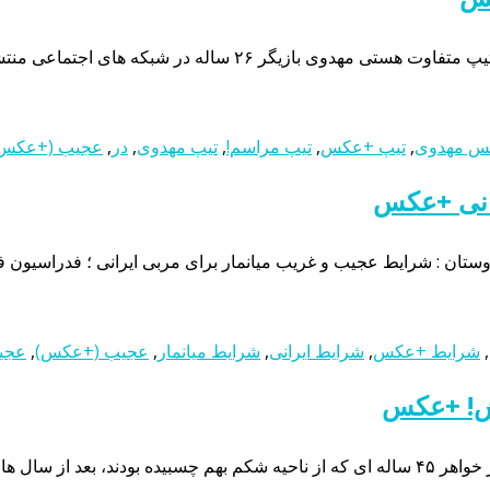
تیپ عجیب هستی مهدوی در یک مراسم! +عکستصاویری جدید که از ت
س مهدوی
,
تیپ +عکس
,
تیپ مراسم!
,
تیپ مهدوی
,
در
,
عجیب (+عکس
رانی +عکس
ان : شرایط عجیب و غریب میانمار برای مربی ایرانی ؛ فدراسیون فو
,
شرایط +عکس
,
شرایط ایرانی
,
شرایط میانمار
,
عجیب (+عکس)
,
عجیب