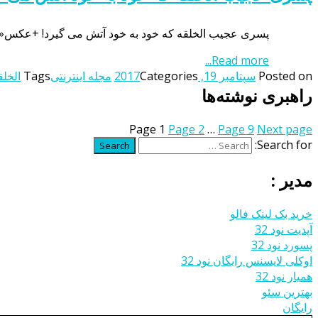
پسری عجیب الخلقه که خود به خود آتش می گیرد! +عکس«بندتو سوپینو» نام یک جوان ایتالیایی است که در
Read more...
Posted on
سپتامبر 19, 2017
Categories
مجله اینترنتی
Tags
الخل
راهبری نوشته‌ها
Page
1
Page
2
…
Page
9
Next page
Search for:
Search
مدیر :
خرید بک لینک فالو
آپدیت نود 32
پسورد نود 32
اوکلی لایسنس رایگان نود 32
همیار نود 32
بهترین سئو
رایگان