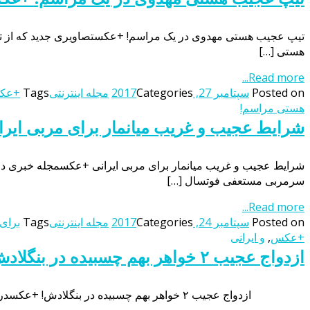
هستی […]
Read more...
Posted on
سپتامبر 27, 2017
Categories
مجله اینترنتی
Tags
+عک
هستی مراسم!
شرایط عجیب و غریب میانمار برای مربی ای
شرایط عجیب و غریب میانمار برای مربی ایرانی +عکسمجله خبری دوست
سرمربی مستعفی فوتسال […]
Read more...
Posted on
سپتامبر 24, 2017
Categories
مجله اینترنتی
Tags
برای
+عکس
,
و ایرانی
ازدواج عجیب ۲ خواهر بهم چسبیده در بنگلادش! +عکس
ازدواج عجیب ۲ خواهر بهم چسبیده در بنگلادش! +عکسدر خواهر ۴۵ ساله ای که از ناحیه شکم بهم چسبیده بودند، بعد از سال ها توانستند ازدواج کرده و به مرد رویاهای خود برسند! ازدواج عجیب […]