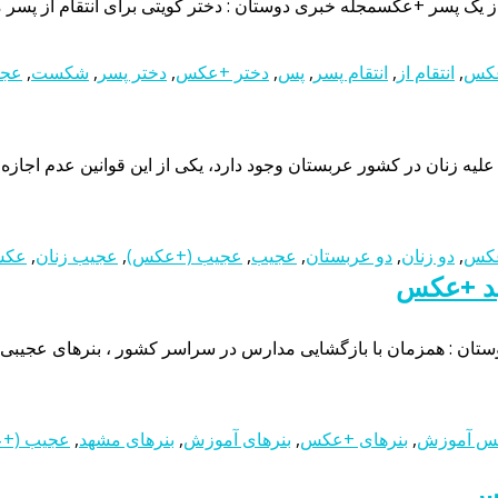
 پسر +عکسمجله خبری دوستان : دختر کویتی برای انتقام از پسر مور
عکس
,
انتقام از
,
انتقام پسر
,
پس
,
دختر +عکس
,
دختر پسر
,
شکست
,
عجی
لیه زنان در کشور عربستان وجود دارد، یکی از این قوانین عدم اجاز
عکس
,
دو زنان
,
دو عربستان
,
عجیب
,
عجیب (+عکس)
,
عجیب زنان
,
عکس
هد +عکس
 : همزمان با بازگشایی مدارس در سراسر کشور ، بنرهای عجیبی م
س آموزش
,
بنرهای +عکس
,
بنرهای آموزش
,
بنرهای مشهد
,
عجیب (+
کس