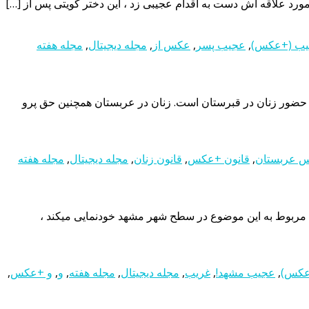
د علاقه اش دست به اقدام عجیبی زد ، این دختر کویتی پس از […]
ب (+عکس)
,
عجیب پسر
,
عکس از
,
مجله دیجیتال
,
مجله هفته
ه حضور زنان در قبرستان است. زنان در عربستان همچنین حق پرو
 عربستان
,
قانون +عکس
,
قانون زنان
,
مجله دیجیتال
,
مجله هفته
ربوط به این موضوع در سطح شهر مشهد خودنمایی میکند ،
عکس)
,
عجیب مشهد!
,
غریب
,
مجله دیجیتال
,
مجله هفته
,
و
,
و +عکس
,