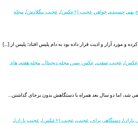
ج بهم
,
چسبیده
,
خواهر
,
عجیب (+عکس)
,
عجیب بنگلادش!
,
مجله
مورد آزار و اذیت قرار داده بود به دام پلیس افتاد؛ پلیس از […]
عکس)
,
عجیب صفت
,
عکس: پسر
,
مجله دیجیتال
,
مجله هفته
,
های
عث باران در نقاط مختلفی شد، اما دو سال بعد همراه با دستگاهش بدون برجای گذاشتن…
باران!
,
دستگاهی برای
,
عجیب
,
عجیب (+عکس)
,
عجیب باران!
,