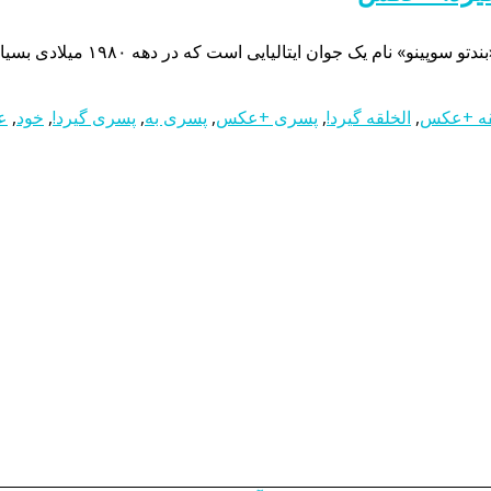
 دهه ۱۹۸۰ میلادی بسیار خبرساز شد. پسری عجیب الخلقه که خود به خود آتش می گیرد! […]
قه +عکس
,
الخلقه گیرد!
,
پسری +عکس
,
پسری به
,
پسری گیرد!
,
خود
,
ع