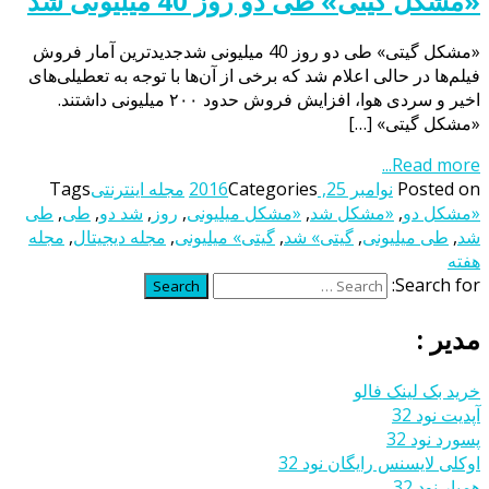
«مشکل گیتی» طی دو روز 40 میلیونی شد
«مشکل گیتی» طی دو روز 40 میلیونی شدجدیدترین آمار فروش
فیلم‌ها در حالی اعلام شد که برخی از آن‌ها با توجه به تعطیلی‌های
اخیر و سردی هوا، افزایش فروش حدود ۲۰۰ میلیونی داشتند.
«مشکل گیتی» […]
Read more...
Posted on
نوامبر 25, 2016
Categories
مجله اینترنتی
Tags
«مشکل دو
,
«مشکل شد
,
«مشکل میلیونی
,
روز
,
شد دو
,
طی
,
طی
شد
,
طی میلیونی
,
گیتی» شد
,
گیتی» میلیونی
,
مجله دیجیتال
,
مجله
هفته
Search for:
Search
مدیر :
خرید بک لینک فالو
آپدیت نود 32
پسورد نود 32
اوکلی لایسنس رایگان نود 32
همیار نود 32