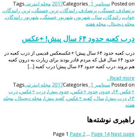
Posted on
سپتامبر 1, 2017
Categories
مجله اینترنتی
Tags
پرتصادف خستگی
,
پرتصادف رانندگان
,
ترین خستگی
,
ترین رانندگان
,
خواب
,
رانندگان
,
سال
,
شهریور
,
شهریور خستگی
,
شهریور رانندگان
,
مجله دیجیتال
,
مجله هفته
درب کعبه حدود ۶۴ سال پیش! +عکس
درب کعبه حدود ۶۴ سال پیش! +عکسعکس قدیمی از درب کعبه در
حدود ۶۴ سال قبل که مردم قادر بودند برای زیارت به درون کعبه
هم بروند. درب کعبه حدود ۶۴ سال پیش! درب کعبه […]
Read more...
Posted on
سپتامبر 1, 2017
Categories
مجله اینترنتی
Tags
+عکس ۶۴
,
حدود
,
حدود +عکس
,
حدود پیش!
,
درب +عکس
,
درب
۶۴
,
درب پیش!
,
سال
,
کعبه +عکس
,
کعبه پیش!
,
مجله دیجیتال
,
مجله
هفته
راهبری نوشته‌ها
Page
1
Page
2
…
Page
14
Next page