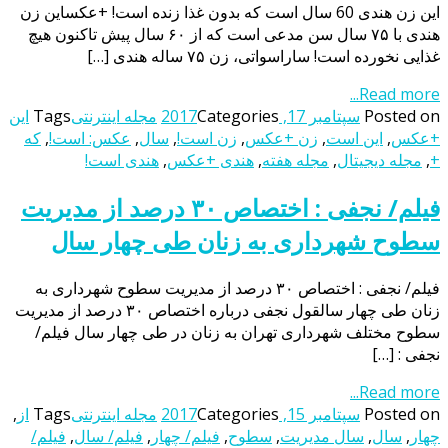
این زن هندی 60 سال است که بدون غذا زنده است! +عکساین زن
هندی با ۷۵ سال سن مدعی است که از ۶۰ سال پیش تاکنون هیچ
غذایی نخورده است! ساراسواتی، زن ۷۵ ساله هندی […]
Read more...
Posted on
سپتامبر 17, 2017
Categories
مجله اینترنتی
Tags
این
+عکس
,
این است
,
زن +عکس
,
زن است!
,
سال
,
عکس: است!
,
که
+
,
مجله دیجیتال
,
مجله هفته
,
هندی +عکس
,
هندی است!
فیلم/ نجفی : اختصاص ۳۰ درصد از مدیریت
سطوح شهرداری به زنان طی چهار سال
فیلم/ نجفی : اختصاص ۳۰ درصد از مدیریت سطوح شهرداری به
زنان طی چهار سالقول نجفی درباره اختصاص ۳۰ درصد از مدیریت
سطوح مختلف شهرداری تهران به زنان در طی چهار سال فیلم/
نجفی : […]
Read more...
Posted on
سپتامبر 15, 2017
Categories
مجله اینترنتی
Tags
از
,
چهار
,
سال
,
سال مدیریت
,
سطوح
,
فیلم/ چهار
,
فیلم/ سال
,
فیلم/