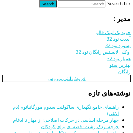
Search for:
Search
مدیر :
خرید بک لینک فالو
آپدیت نود 32
پسورد نود 32
اوکلی لایسنس رایگان نود 32
همیار نود 32
بهترین سئو
رایگان
فروش آنتی ویروس
نوشته‌های تازه
راهنمای جامع نگهداری ساکولنت سدوم مورگانیانوم (دم
الاغی)
چهار مرحله اساسی در حرکات اصلاحی: از مهار تا ادغام
جوجه اردک زشت؛ قصه ای برای کودکان
راهنمای جامع سفر به کویر : نکات ایمنی، تجهیزات و بهترین