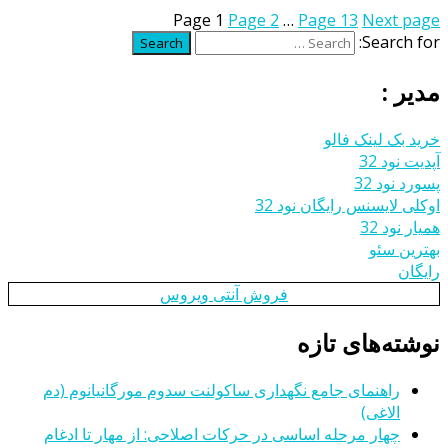
Page
1
Page
2
…
Page
13
Next page
Search for:
Search
مدیر :
خرید بک لینک فالو
آپدیت نود 32
پسورد نود 32
اوکلی لایسنس رایگان نود 32
همیار نود 32
بهترین سئو
رایگان
فروش آنتی ویروس
نوشته‌های تازه
راهنمای جامع نگهداری ساکولنت سدوم مورگانیانوم (دم
الاغی)
چهار مرحله اساسی در حرکات اصلاحی: از مهار تا ادغام