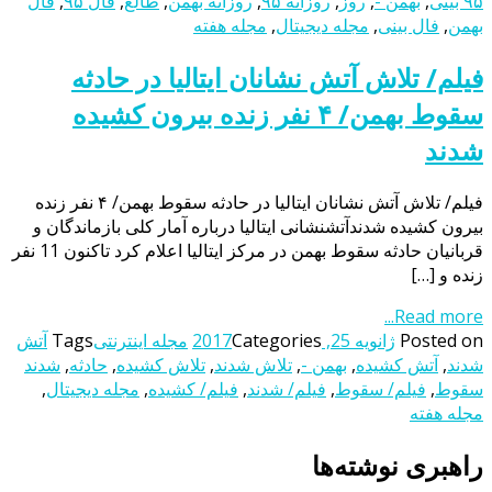
۹۵ بینی
,
بهمن -
,
روز
,
روزانه ۹۵
,
روزانه بهمن
,
طالع
,
فال ۹۵
,
فال
بهمن
,
فال بینی
,
مجله دیجیتال
,
مجله هفته
فیلم/ تلاش آتش نشانان ایتالیا در حادثه
سقوط بهمن/ ۴ نفر زنده بیرون کشیده
شدند
فیلم/ تلاش آتش نشانان ایتالیا در حادثه سقوط بهمن/ ۴ نفر زنده
بیرون کشیده شدندآتشنشانی ایتالیا درباره آمار کلی بازماندگان و
قربانیان حادثه سقوط بهمن در مرکز ایتالیا اعلام کرد تاکنون 11 نفر
زنده و […]
Read more...
Posted on
ژانویه 25, 2017
Categories
مجله اینترنتی
Tags
آتش
شدند
,
آتش کشیده
,
بهمن -
,
تلاش شدند
,
تلاش کشیده
,
حادثه
,
شدند
سقوط
,
فیلم/ سقوط
,
فیلم/ شدند
,
فیلم/ کشیده
,
مجله دیجیتال
,
مجله هفته
راهبری نوشته‌ها