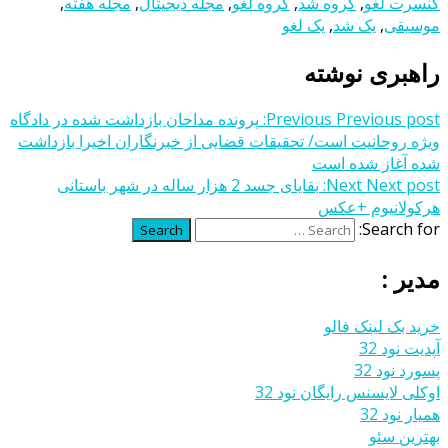
کنسرت لغو
,
گروه شد
,
گروه لغو
,
مجله دیجیتال
,
مجله هفته
,
موسیقی
,
یک شد
,
یک لغو
راهبری نوشته
Previous post:
Previous
پرونده مداحان بازداشت شده در دادگاه
ویژه روحانیت است/ تحقیقات قضایی از خبرنگاران اخیرا بازداشت
شده آغاز شده است
Next post:
Next
بقایای جسد 2 هزار ساله در شهر باستانی
هرکولانیوم +عکس
Search for:
Search
مدیر :
خرید بک لینک فالو
آپدیت نود 32
پسورد نود 32
اوکلی لایسنس رایگان نود 32
همیار نود 32
بهترین سئو