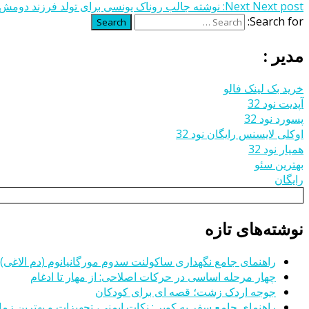
Next post:
Next
نوشته جالب روناک یونسی برای تولد فرزند دو
Search for:
Search
مدیر :
خرید بک لینک فالو
آپدیت نود 32
پسورد نود 32
اوکلی لایسنس رایگان نود 32
همیار نود 32
بهترین سئو
رایگان
نوشته‌های تازه
راهنمای جامع نگهداری ساکولنت سدوم مورگانیانوم (دم الاغی)
چهار مرحله اساسی در حرکات اصلاحی: از مهار تا ادغام
جوجه اردک زشت؛ قصه ای برای کودکان
راهنمای جامع سفر به کویر : نکات ایمنی، تجهیزات و بهترین زمان