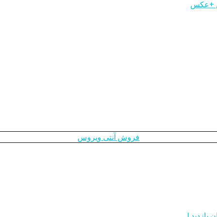
مش +عکس
فروش آنتی ویروس
 بازدید !