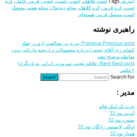
اینترنتی
Tags
است کلاهک
,
جنوبی: است
,
جنوبی: قرمز
,
حامل
,
کره
است
,
کره قرمز
,
کره کلاهک
,
مجله دیجیتال
,
مجله هفته
,
موشک
است
,
موشک قرمز
,
هسته‌ای
راهبری نوشته
Previous post:
Previous
بدری در مخالفت با وزیر جهاد
کشاورزی: آقای حجتی! درباره محصولات تراریخته وارداتی بدون
ضابطه توضیح دهید
Next post:
Next
علاقه عجیب سرمربی ایرانی به بازیگری!
+عکس
Search for:
Search
مدیر :
خرید بک لینک فالو
آپدیت نود 32
پسورد نود 32
اوکلی لایسنس رایگان نود 32
همیار نود 32