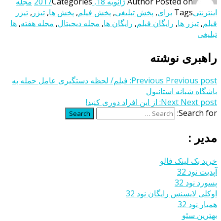
Posted on
Author
ژانویه 18, 2017
Categories
مجله
اینترنتی
Tags
برای
,
پخش تبلیغی
,
پخش فیلم
,
پخش ها
,
تیزر
,
تیزر
فیلم
,
تیزر ها
,
رایگان فیلم
,
رایگان ها
,
مجله دیجیتال
,
مجله هفته
,
ها
تبلیغی
راهبری نوشته
Previous post:
Previous
فیلم/ لحظه دستگیری عامل حمله به
باشگاه شبانه استانبول
Next post:
Next
از این افراد دوری کنید!
Search for:
Search
مدیر :
خرید بک لینک فالو
آپدیت نود 32
پسورد نود 32
اوکلی لایسنس رایگان نود 32
همیار نود 32
بهترین سئو