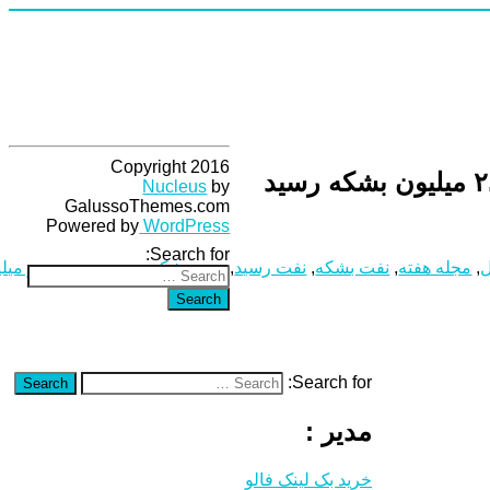
Copyright 2016
Nucleus
by
GalussoThemes.com
Powered by
WordPress
Search for:
ل
,
مجله هفته
,
نفت بشکه
,
نفت رسید
,
وزیر بشکه
,
وزیر رسید
,
وزیر میل
Search
Search for:
Search
مدیر :
خرید بک لینک فالو