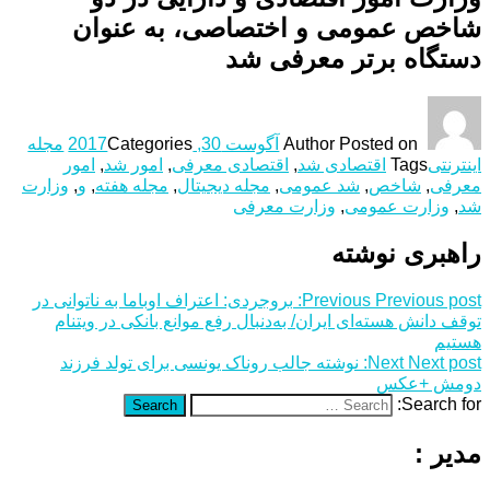
شاخص عمومی و اختصاصی، به عنوان
دستگاه برتر معرفی شد
Posted on
Author
آگوست 30, 2017
Categories
مجله
اینترنتی
Tags
اقتصادی شد
,
اقتصادی معرفی
,
امور شد
,
امور
معرفی
,
شاخص
,
شد عمومی
,
مجله دیجیتال
,
مجله هفته
,
و
,
وزارت
شد
,
وزارت عمومی
,
وزارت معرفی
راهبری نوشته
Previous post:
Previous
بروجردی: اعتراف اوباما به ناتوانی در
توقف دانش هسته‌ای ایران/ به‌دنبال رفع موانع بانکی در ویتنام
هستیم
Next post:
Next
نوشته جالب روناک یونسی برای تولد فرزند
دومش +عکس
Search for:
Search
مدیر :