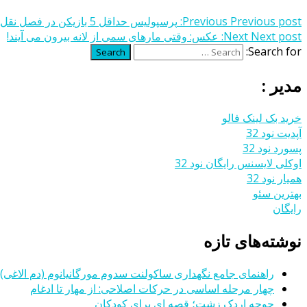
Previous post:
Previous
پرسپولیس حداقل 5 بازیکن در فصل نقل و انتقالات می‌گیرد
Next post:
Next
عکس: وقتی مارهای سمی از لانه بیرون می آیند!
Search for:
Search
مدیر :
خرید بک لینک فالو
آپدیت نود 32
پسورد نود 32
اوکلی لایسنس رایگان نود 32
همیار نود 32
بهترین سئو
رایگان
نوشته‌های تازه
راهنمای جامع نگهداری ساکولنت سدوم مورگانیانوم (دم الاغی)
چهار مرحله اساسی در حرکات اصلاحی: از مهار تا ادغام
جوجه اردک زشت؛ قصه ای برای کودکان