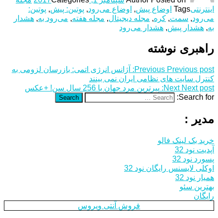
اینترنتی
Tags
اوضاع پیش
,
اوضاع می‌رود
,
پوتین: پیش
,
پوتین:
می‌رود
,
سمت
,
کره
,
مجله دیجیتال
,
مجله هفته
,
می‌رود به
,
هشدار
به
,
هشدار پیش
,
هشدار می‌رود
راهبری نوشته
Previous post:
Previous
آژانس انرژی اتمی: بازرسان لزومی به
کنترل سایت های نظامی ایران نمی بینند
Next post:
Next
پیرترین مرد جهان با 256 سال سن! +عکس
Search for:
Search
مدیر :
خرید بک لینک فالو
آپدیت نود 32
پسورد نود 32
اوکلی لایسنس رایگان نود 32
همیار نود 32
بهترین سئو
رایگان
فروش آنتی ویروس