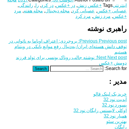
اینترنتی
Tags
+عکس زنش
,
در +عکس
,
در کرد
,
را
,
رانندگی
,
عصبانی +عکس
,
عصبانی کرد
,
مجله دیجیتال
,
مجله هفته
,
مرد
+عکس
,
مرد زنش
,
مرد کرد
راهبری نوشته
Previous post:
Previous
بروجردی: اعتراف اوباما به ناتوانی در
توقف دانش هسته‌ای ایران/ به‌دنبال رفع موانع بانکی در ویتنام
هستیم
Next post:
Next
نوشته جالب روناک یونسی برای تولد فرزند
دومش +عکس
Search for:
Search
مدیر :
خرید بک لینک فالو
آپدیت نود 32
پسورد نود 32
اوکلی لایسنس رایگان نود 32
همیار نود 32
بهترین سئو
رایگان