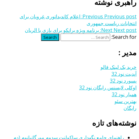
راهبری نوشته
Previous post:
Previous
اعلام کاندیداتوری غرویان برای
انتخابات ریاست جمهوری
Next post:
Next
برنامه ویژه برانکو برای بازی با الریان
Search for:
Search
مدیر :
خرید بک لینک فالو
آپدیت نود 32
پسورد نود 32
اوکلی لایسنس رایگان نود 32
همیار نود 32
بهترین سئو
رایگان
نوشته‌های تازه
راهنمای جامع نگهداری ساکولنت سدوم مورگانیانوم (دم