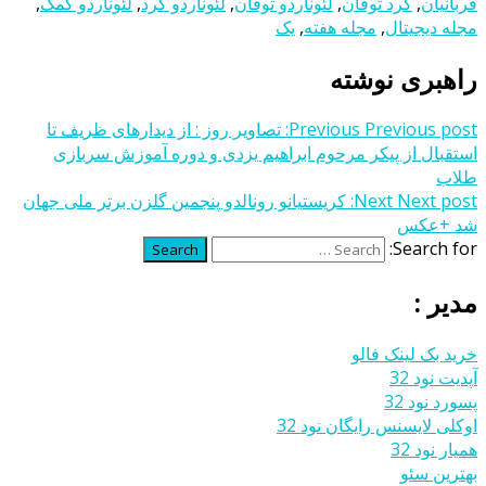
قربانیان
,
کرد توفان
,
لئوناردو توفان
,
لئوناردو کرد
,
لئوناردو کمک
,
مجله دیجیتال
,
مجله هفته
,
یک
راهبری نوشته
Previous post:
Previous
تصاویر روز : از دیدارهای ظریف تا
استقبال از پیکر مرحوم ابراهیم یزدی و دوره آموزش سربازی
طلاب
Next post:
Next
کریستیانو رونالدو پنجمین گلزن برتر ملی جهان
شد +عکس
Search for:
Search
مدیر :
خرید بک لینک فالو
آپدیت نود 32
پسورد نود 32
اوکلی لایسنس رایگان نود 32
همیار نود 32
بهترین سئو