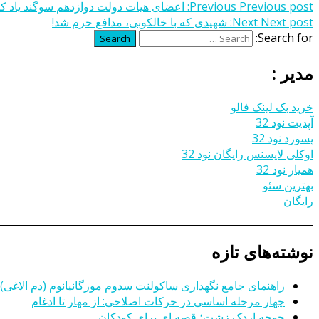
Previous post:
Previous
اعضای هیات دولت دوازدهم سوگند یاد کرد
Next post:
Next
شهیدی که با خالکوبی، مدافع حرم شد!
Search for:
Search
مدیر :
خرید بک لینک فالو
آپدیت نود 32
پسورد نود 32
اوکلی لایسنس رایگان نود 32
همیار نود 32
بهترین سئو
رایگان
نوشته‌های تازه
راهنمای جامع نگهداری ساکولنت سدوم مورگانیانوم (دم الاغی)
چهار مرحله اساسی در حرکات اصلاحی: از مهار تا ادغام
جوجه اردک زشت؛ قصه ای برای کودکان