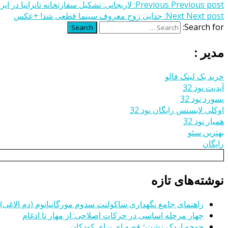
Previous post:
Previous
لاریجانی: تشکیل سفارتخانه تانزانیا در 
Next post:
Next
جدایی زوج معروف سینما قطعی شد! +عکس
Search for:
Search
مدیر :
خرید بک لینک فالو
آپدیت نود 32
پسورد نود 32
اوکلی لایسنس رایگان نود 32
همیار نود 32
بهترین سئو
رایگان
نوشته‌های تازه
راهنمای جامع نگهداری ساکولنت سدوم مورگانیانوم (دم الاغی)
چهار مرحله اساسی در حرکات اصلاحی: از مهار تا ادغام
جوجه اردک زشت؛ قصه ای برای کودکان