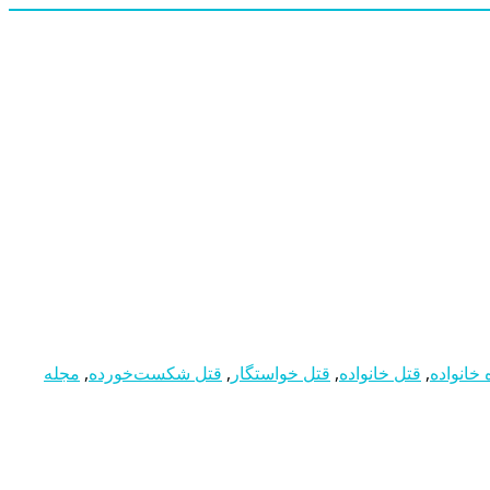
انواﺩه
,
قتل خانواﺩه
,
قتل خواستگار
,
قتل شکست‌خورﺩه
,
مجله