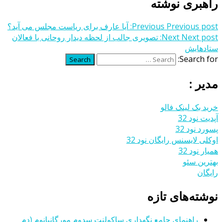
راهبری نوشته
Previous post:
Previous
آیا عارف برای ریاست مجلس می آید؟
Next post:
Next
تصویری‌ جالب از لحظه دیدار روحانی با فعالان
ستادهایش
Search for:
Search
مدیر :
خرید بک لینک فالو
آپدیت نود 32
پسورد نود 32
اوکلی لایسنس رایگان نود 32
همیار نود 32
بهترین سئو
رایگان
نوشته‌های تازه
راهنمای جامع نگهداری ساکولنت سدوم مورگانیانوم (دم